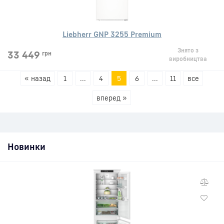
Liebherr GNP 3255 Premium
Знято з
33 449
грн
виробництва
« назад
1
...
4
5
6
...
11
все
вперед »
Новинки