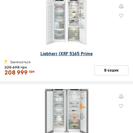
Liebherr IXRF 5165 Prime
Закінчується
225 698
грн
В кошик
208 999
грн