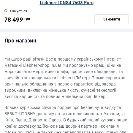
Liebherr ICNSd 7603 Pure
Очікується
78 499
грн
Замовити
Про магазин
Ми щиро раді вітати Вас в першому українському інтернет-
магазині Liebherr-shop.in.ua! Ми пропонуємо кращі ціни на
морозильні камери, винні шафи, професійне обладнання та
звичайно ж холодильники Liebherr (Лібхер). Тільки справжнє
оригінальне обладнання з повною гарантією від завода-
виробника, виключна німецька якість, сучасні технології,
висока надійність та повний модельний ряд Лібхер.
Власна кур'єрська служба подбає про безпечну, швидку та
БЕЗКОШТОВНУ доставку по таких великих містах України, як
Київ, Львів, Дніпро та Одеса. В будь-який інший куточок нашоі
країни доставку здійснює наш добрий партнер - компанія
"Нова пошта" і це також без передоплат та безкоштовно для