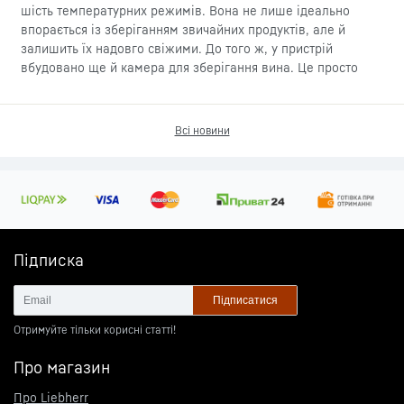
шість температурних режимів. Вона не лише ідеально
впорається із зберіганням звичайних продуктів, але й
залишить їх надовго свіжими. До того ж, у пристрій
вбудовано ще й камера для зберігання вина. Це просто
неймовірне комбо декількох технологій в одному пристрої!
Всі новини
Підписка
Підписатися
Отримуйте тільки корисні статті!
Про магазин
Про Liebherr