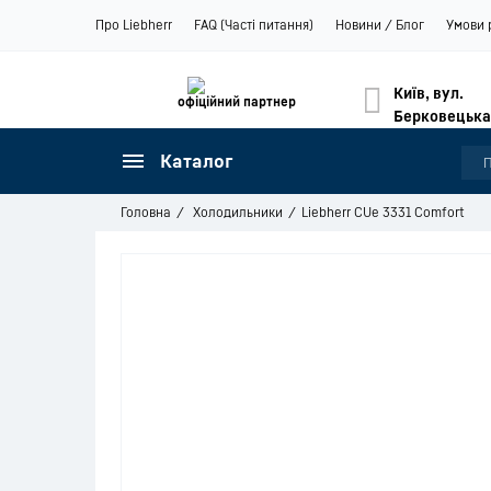
Про Liebherr
FAQ (Часті питання)
Новини / Блог
Умови 
Київ, вул.
офіційний партнер
Берковецька
Каталог
Головна
Холодильники
Liebherr CUe 3331 Comfort