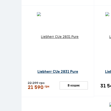
Liebherr CUe 2831 Pure
Lie
22 299
грн
31 5
В кошик
21 590
грн