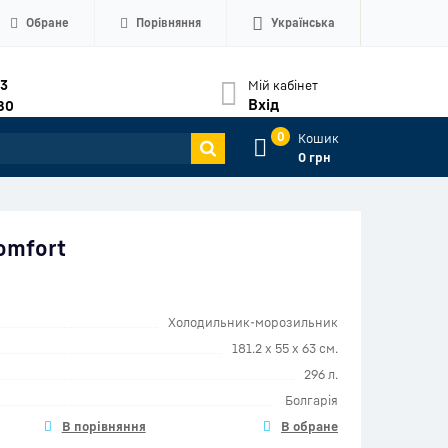
Обране
Порівняння
Українська
33
Мій кабінет
Вхід
80
0
Кошик
0 грн
omfort
Холодильник-морозильник
181.2 х 55 х 63 см.
296 л.
Болгарія