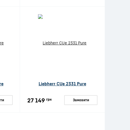
re
Liebherr CUe 2331 Pure
27 149
грн
ти
Замовити