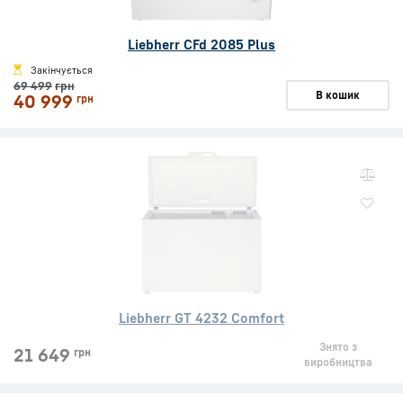
Liebherr CFd 2085 Plus
Закінчується
69 499
грн
В кошик
40 999
грн
Liebherr GT 4232 Comfort
Знято з
21 649
грн
виробництва