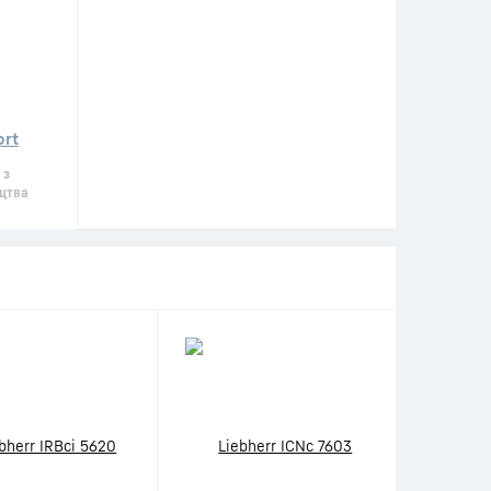
ort
 з
цтва