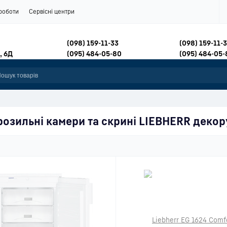
роботи
Сервісні центри
(098) 159-11-33
(098) 159-11-
, 6Д
(095) 484-05-80
(095) 484-05-
озильні камери та скрині LIEBHERR
декор