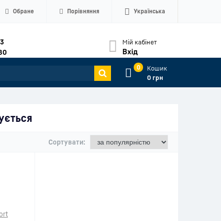
Обране
Порівняння
Українська
33
Мій кабінет
Вхід
80
0
Кошик
0 грн
ується
Сортувати: