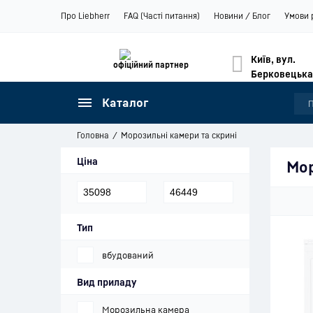
Про Liebherr
FAQ (Часті питання)
Новини / Блог
Умови 
Київ, вул.
офіційний партнер
Берковецька
Каталог
Головна
Морозильні камери та скрині
Ціна
Мор
Тип
вбудований
Вид приладу
Морозильна камера