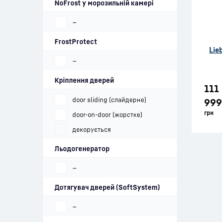
NoFrost у морозильній камері
—
FrostProtect
Lie
—
Кріплення дверей
111
door sliding (слайдерне)
999
грн
door-on-door (жорстке)
декорується
Льодогенератор
—
Дотягувач дверей (SoftSystem)
—