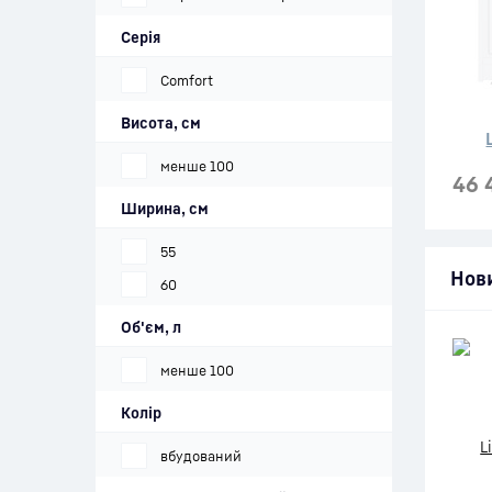
Серія
Comfort
Висота, см
менше 100
46 
Ширина, см
55
Нов
60
Об'єм, л
менше 100
Колір
вбудований