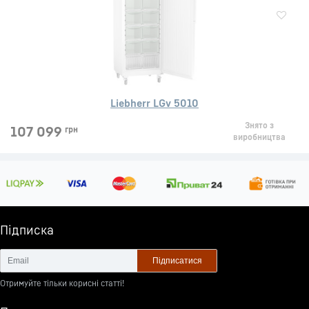
Liebherr LGv 5010
Знято з
107 099
грн
виробництва
Підписка
Підписатися
Отримуйте тільки корисні статті!