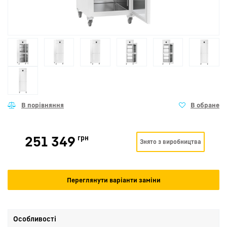
251 349
грн
Знято з виробництва
Переглянути варіанти заміни
Особливості