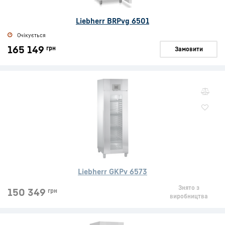
Liebherr BRPvg 6501
Очікується
165 149
грн
Замовити
Liebherr GKPv 6573
Знято з
150 349
грн
виробництва