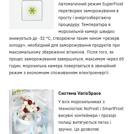
Автоматичний режим SuperFrost
перетворює заморожування в
просту і енергозберігаючу
процедуру. Температура в
морозильній камері швидко
знижується до -32 °С, створюючи таким чином «резерв
холоду», необхідний для заморожування продуктів при
максимальному збереженні вітамінів. Після того, як
процес заморожування завершиться, максимум через 65
годин, морозильна камера повертається в звичайний
режим з економним споживанням електроенергії.
Система VarioSpace
У всіх морозильниках з
технологією NoFrost і SmartFrost
висувні контейнери і прозорі
полиці витягуються легко і
зручно. Це дозволяє