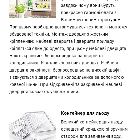
завдяки чому вони будуть
прекрасно гармоніювати з
Вашим кухонним гарнітуром.
При цьому необхідно дотримуватися технології монтажу
вбудованої техніки. Монтаж дверцят з жостким
кріпленням: меблеві дверцята і дверцята приладу
кріпляться один до одного, при цьому меблеві дверцята
мають кріпитися безпосередньо на дверцята
холодильника. Монтаж ковзаючих дверцят: Меблеві
дверцята закріплені безпосередньо на високій шафі і
з'єднуються з дверцятами холодильника за допомогою
ковзної шини. При відкриванні та закриванні меблеві
дверцята ковзають уздовж шини.
Контейнер для льоду
Великий контейнер для льоду
оснащений кришкою зі зручним
отвором для заливання води.