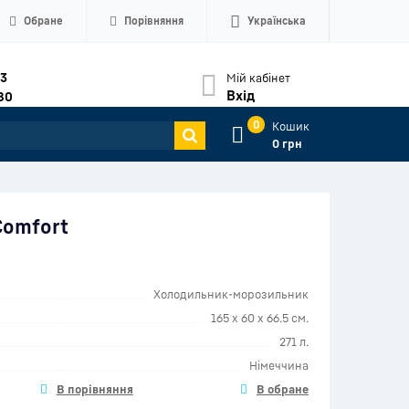
Обране
Порівняння
Українська
33
Мій кабінет
Вхід
80
0
Кошик
0 грн
Comfort
Холодильник-морозильник
165 x 60 x 66.5 см.
271 л.
Німеччина