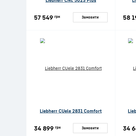
Liebherr CNc 5023 Plus
L
57 549
58 1
грн
Замовити
Liebherr CUele 2831 Comfort
Lie
34 899
34 6
грн
Замовити