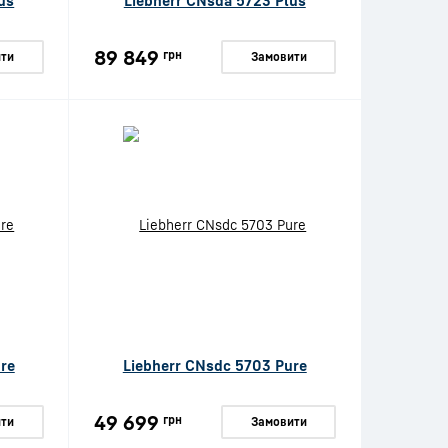
us
Liebherr CNsda 5723 Plus
89 849
грн
ти
Замовити
re
Liebherr CNsdc 5703 Pure
49 699
грн
ти
Замовити