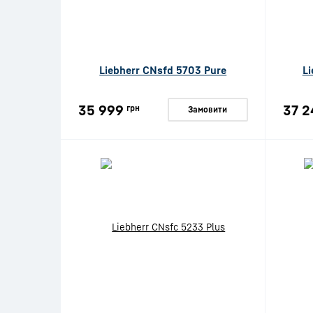
Liebherr CNsfd 5703 Pure
L
35 999
37 2
грн
Замовити