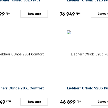
iebherr CNsfc 5023 Plus
Liebherr CNsdb 5223 Pl
99
76 949
грн
грн
Замовити
Замови
bherr CUnoe 2831 Comfort
Liebherr CNsdc 5203 Pu
49
46 899
грн
грн
Замовити
Замови