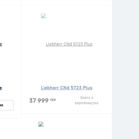
e
Liebherr CNd 5723 Plus
Знято з
37 999
грн
виробництва
ик