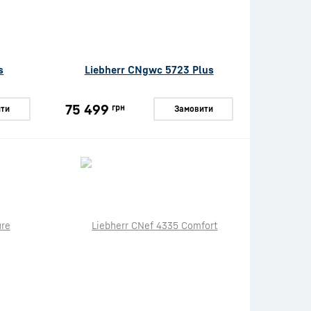
s
Liebherr CNgwc 5723 Plus
75 499
грн
ти
Замовити