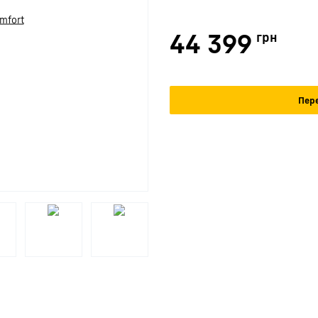
44 399
грн
Пере