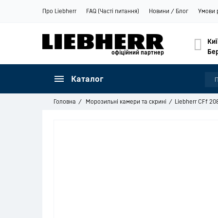
Про Liebherr
FAQ (Часті питання)
Новини / Блог
Умови 
Киї
Бе
офіційний партнер
Каталог
Головна
Морозильні камери та скрині
Liebherr CFf 20