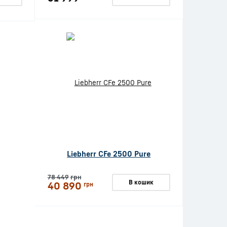
Liebherr CFe 2500 Pure
78 449
грн
В кошик
40 890
грн