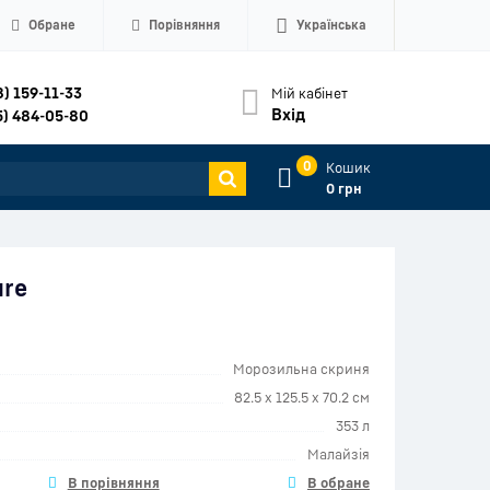
Обране
Порівняння
Українська
8) 159-11-33
Мій кабінет
Вхід
5) 484-05-80
0
Кошик
0 грн
ure
Морозильна скриня
82.5 x 125.5 x 70.2 см
353 л
Малайзія