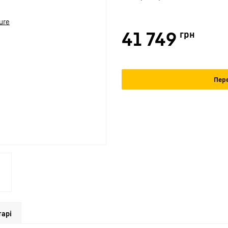
41 749
грн
Пере
арі