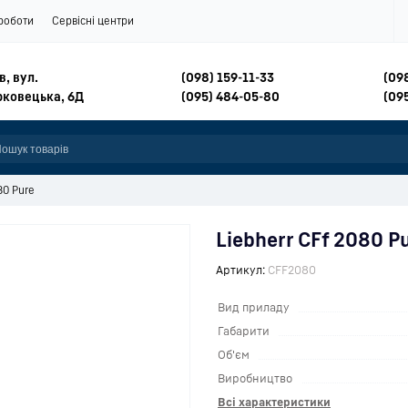
роботи
Сервісні центри
в, вул.
(098) 159-11-33
(09
рковецька, 6Д
(095) 484-05-80
(09
80 Pure
Liebherr CFf 2080 P
Артикул:
CFF2080
Вид приладу
Габарити
Об'єм
Виробництво
Всі характеристики