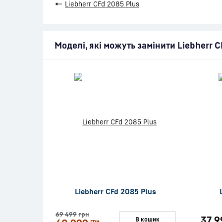
←
Liebherr CFd 2085 Plus
Моделі, які можуть замінити Liebherr C
Liebherr CFd 2085 Plus
69 499
грн
37 9
В кошик
грн