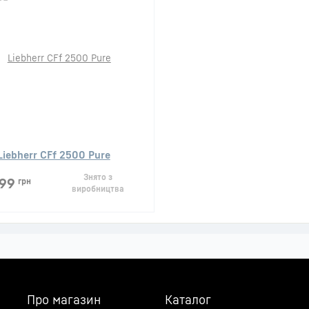
Liebherr CFf 2500 Pure
Знято з
99
грн
виробництва
Про магазин
Каталог