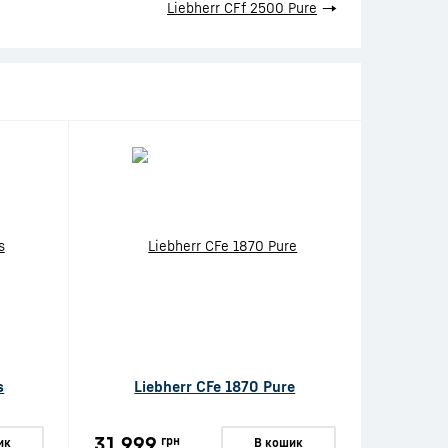
Liebherr CFf 2500 Pure
→
s
Liebherr CFe 1870 Pure
31 999
грн
ик
В кошик