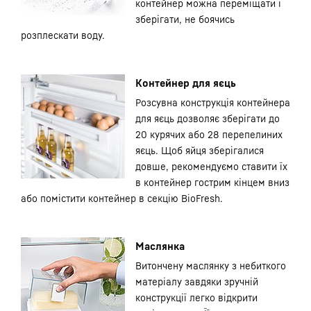
контейнер можна переміщати і
зберігати, не боячись
розплескати воду.
Контейнер для яєць
Розсувна конструкція контейнера
для яєць дозволяє зберігати до
20 курячих або 28 перепелиних
яєць. Щоб яйця зберігалися
довше, рекомендуємо ставити їх
в контейнер гострим кінцем вниз
або помістити контейнер в секцію BioFresh.
Маслянка
Витончену маслянку з небиткого
матеріалу завдяки зручній
конструкції легко відкрити