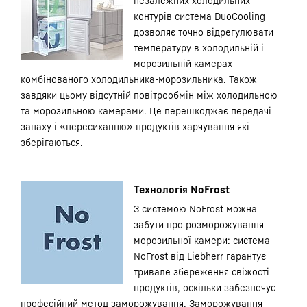
незалежних холодильних
контурів система DuoCooling
дозволяє точно відрегулювати
температуру в холодильній і
морозильній камерах
комбінованого холодильника-морозильника. Також
завдяки цьому відсутній повітрообмін між холодильною
та морозильною камерами. Це перешкоджає передачі
запаху і «пересиханню» продуктів харчування які
зберігаються.
Технологія NoFrost
З системою NoFrost можна
забути про розморожування
морозильної камери: система
NoFrost від Liebherr гарантує
тривале збереження свіжості
продуктів, оскільки забезпечує
професійний метод заморожування. Заморожування