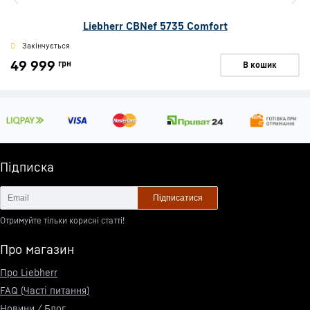
Liebherr CBNef 5735 Comfort
Закінчується
49 999
грн
В кошик
Підписка
Підписатися
Отримуйте тільки корисні статті!
Про магазин
Про Liebherr
FAQ (Часті питання)
Новини / Блог