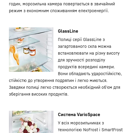
годин, морозильна камера повертається в звичайний
режим з економним споживанням електроенергії.
GlassLine
Полиці серії GlassLine з
загартованого скла можна
встановлювати на різну висоту
для зручності розподілу
продуктів всередині камери.
Вони обладають ударостійкістю,
стійкістю до утворення подряпин і легко миються.
Завдяки полиці легко створюється необхідний об'єм для
зберігання високих продуктів.
Система VarioSpace
У всіх морозильниках з
технологією NoFrost і SmartFrost