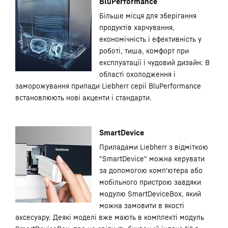
BluPerformance
Більше місця для зберігання
продуктів харчування,
економічність і ефективність у
роботі, тиша, комфорт при
експлуатації і чудовий дизайн: В
області охолодження і
заморожування прилади Liebherr серії BluPerformance
встановлюють нові акценти і стандарти.
SmartDevice
Приладами Liebherr з відміткою
"SmartDevice" можна керувати
за допомогою комп'ютера або
мобільного пристрою завдяки
модулю SmartDeviceBox, який
можна замовити в якості
аксесуару. Деякі моделі вже мають в комплекті модуль