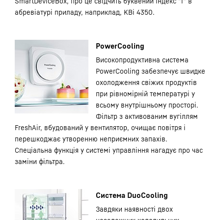
SmartDeviceBox, про це свідчить буквений індекс "i" в
абревіатурі приладу, наприклад, KBi 4350.
PowerCooling
Високопродуктивна система
PowerCooling забезпечує швидке
охолодження свіжих продуктів
при рівномірній температурі у
всьому внутрішньому просторі.
Фільтр з активованим вугіллям
FreshAir, вбудований у вентилятор, очищає повітря і
перешкоджає утворенню неприємних запахів.
Спеціальна функція у системі управління нагадує про час
заміни фільтра.
Система DuoCooling
Завдяки наявності двох