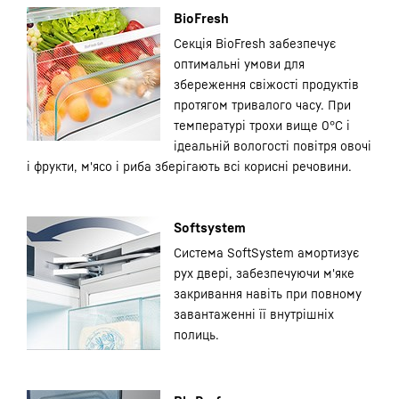
BioFresh
Секція BioFresh забезпечує
оптимальні умови для
збереження свіжості продуктів
протягом тривалого часу. При
температурі трохи вище 0°C і
ідеальній вологості повітря овочі
і фрукти, м'ясо і риба зберігають всі корисні речовини.
Softsystem
Система SoftSystem амортизує
рух двері, забезпечуючи м'яке
закривання навіть при повному
завантаженні її внутрішніх
полиць.