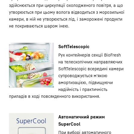
здійснюється при циркуляції охолодженого повітря, а що
утворюється при цьому волога відводиться з морозильної
камери, в ній не утворюється лід, і заморожені продукти
не покриваються шаром інею.
SoftTelescopic
Рух контейнерів секції BioFresh
на телескопічних направляючих
SoftTelescopic всередині камери
супроводжується м'якою
амортизацією, підвищуючи
надійність і практичність
приладів в ході повсякденного використання.
Автоматичний режим
SuperCool
При виборі автоматичного