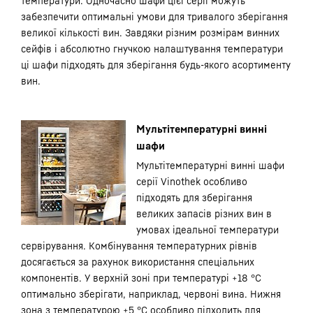
температури. Одночасно шафи цієї серії можуть
забезпечити оптимальні умови для тривалого зберігання
великої кількості вин. Завдяки різним розмірам винних
сейфів і абсолютно гнучкою налаштування температури
ці шафи підходять для зберігання будь-якого асортименту
вин.
Мультітемпературні винні
шафи
Мультітемпературні винні шафи
серії Vinothek особливо
підходять для зберігання
великих запасів різних вин в
умовах ідеальної температури
сервірування. Комбінування температурних рівнів
досягається за рахунок використання спеціальних
компонентів. У верхній зоні при температурі +18 °C
оптимально зберігати, наприклад, червоні вина. Нижня
зона з температурою +5 °C особливо підходить для