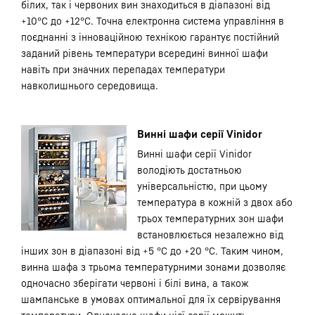
білих, так і червоних вин знаходиться в діапазоні від
+10°С до +12°С. Точна електронна система управління в
поєднанні з інноваційною технікою гарантує постійний
заданий рівень температури всередині винної шафи
навіть при значних перепадах температури
навколишнього середовища.
Винні шафи серії Vinidor
Винні шафи серії Vinidor
володіють достатньою
універсальністю, при цьому
температура в кожній з двох або
трьох температурних зон шафи
встановлюється незалежно від
інших зон в діапазоні від +5 °С до +20 °С. Таким чином,
винна шафа з трьома температурними зонами дозволяє
одночасно зберігати червоні і білі вина, а також
шампанське в умовах оптимальної для їх сервірування