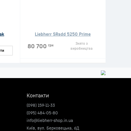
ak
Liebherr SRsdd 5250 Prime
Знято з
80 700
грн
виробництва
ти
Контакти
(098) 159-11-33
(095) 484-05-80
info@liebherr-shop.in.ua
Київ, вул. Берковецька, 6Д