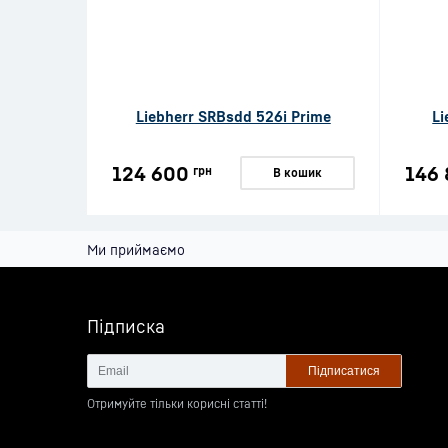
Liebherr SRBsdd 526i Prime
Li
124 600
146
грн
В кошик
Ми приймаємо
Підписка
Підписатися
Отримуйте тільки корисні статті!