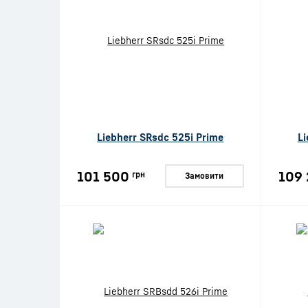
Liebherr SRsdc 525i Prime
Li
101 500
109 
грн
Замовити