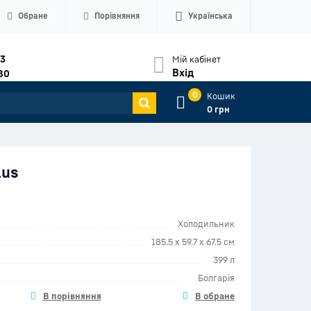
Обране
Порівняння
Українська
33
Мій кабінет
Вхід
80
0
Кошик
0 грн
lus
Холодильник
185.5 x 59.7 x 67.5 см
399 л
Болгарія