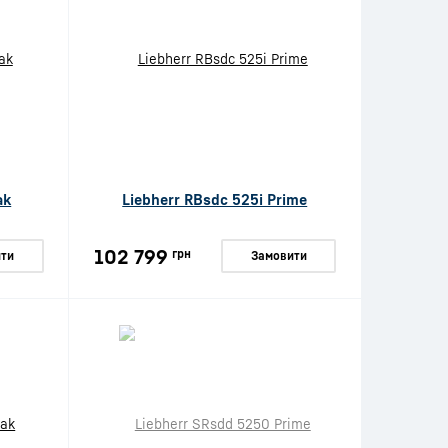
ak
Liebherr RBsdc 525i Prime
102 799
грн
ти
Замовити