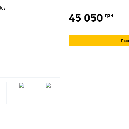
45 050
грн
Пере