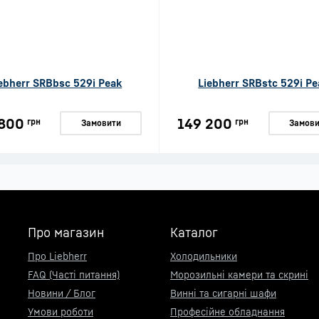
ebherr SRBbsc 529i Peak
Liebherr SRBstc 529i Pe
 800
149 200
грн
грн
Замовити
Замови
Про магазин
Каталог
Про Liebherr
Холодильники
FAQ (Часті питання)
Морозильні камери та скрині
Новини / Блог
Винні та сигарні шафи
Умови роботи
Професійне обладнання