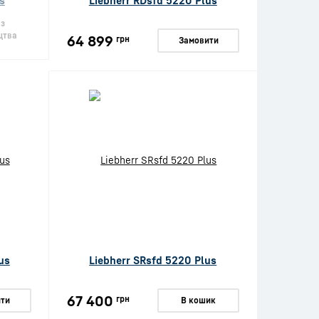
s
Liebherr RDsfd 5220 Plus
 з
цтва
64 899
грн
Замовити
us
Liebherr SRsfd 5220 Plus
67 400
грн
ти
В кошик