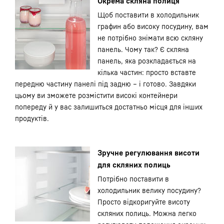
Окрема скляна полиця
Щоб поставити в холодильник
графин або високу посудину, вам
не потрібно знімати всю скляну
панель. Чому так? Є скляна
панель, яка розкладається на
кілька частин: просто вставте
передню частину панелі під задню – і готово. Завдяки
цьому ви зможете розмістити високі контейнери
попереду й у вас залишиться достатньо місця для інших
продуктів.
Зручне регулювання висоти
для скляних полиць
Потрібно поставити в
холодильник велику посудину?
Просто відкоригуйте висоту
скляних полиць. Можна легко