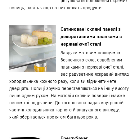
регулювати положення окремих
полиць, навіть якщо на них лежать продукти.
Сатиновані скляні панелі з
декоративними планками з
нержавіючої сталі
Завдяки матовим полицям із
безпечного скла, оздобленим
планками з нержавіючої сталі,
вас радуватиме яскравий вигляд
холодильника кожного разу, коли ви відчинятимете
дверцята. Полиці зручно переставляються на іншу висоту
лише одним рухом. На матовій скляній поверхні майже
непомітні подряпини. До того ж вона надає внутрішній
частині холодильника гарного й вишуканого вигляду,
який зберігається протягом багатьох років.
EnergySaver