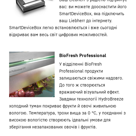
вас: ви можете дооснастити його
SmartDeviceBox, яка підключить
ваш Liebherr до інтернету.
SmartDeviceBox легко встановлюється і вже сьогодні
відкриває вам весь світ цифрових можливостей.
BioFresh Professional
У відділенні BioFresh
Professional продукти
залишаються свіжими надовго.
До того ж створюється
вражаючий візуальний ефект.
Завдяки технології HydroBreeze
холодний туман покриває фрукти й овочі живильною
вологою. Температура, трохи вища за 0 °C, у поєднанні з
високою вологістю створюють ідеальні умови для
зберігання незапакованих овочів і фруктів.