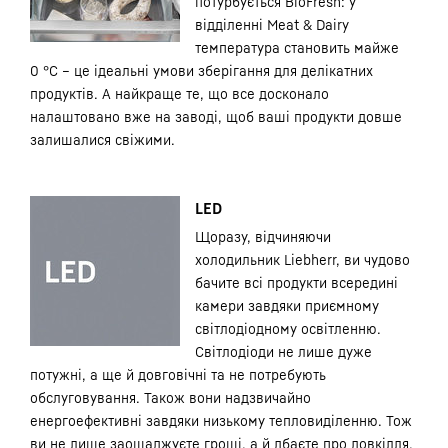
потурбується BioFresh: у
відділенні Meat & Dairy
температура становить майже
0 °C – це ідеальні умови зберігання для делікатних
продуктів. А найкраще те, що все досконало
налаштовано вже на заводі, щоб ваші продукти довше
залишалися свіжими.
LED
Щоразу, відчиняючи
холодильник Liebherr, ви чудово
бачите всі продукти всередині
камери завдяки приємному
світлодіодному освітленню.
Світлодіоди не лише дуже
потужні, а ще й довговічні та не потребують
обслуговування. Також вони надзвичайно
енергоефективні завдяки низькому тепловиділенню. Тож
ви не лише заощаджуєте гроші, а й дбаєте про довкілля.