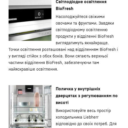
Світлодіодне освітлення
BioFresh
Насолоджуйтеся свіжими
овочами та фруктами. Завдяки
світлодіодному освітленню
продукти у відділенні BioFresh
виглядатимуть якнайкраще.
Точки освітлення розташовані над відділенням BioFresh і
у вигляді стійок з обох боків. Вони сягають верхньої
частини відділення BioFresh, забезпечуючи там
найяскравіше освітлення.
Поличка у внутрішніх
дверцятах з регулюванням по
висоті
Використовуйте весь простір
холодильника Liebherr
відповідно до своїх потреб. Для