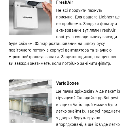
FreshAir
Не всі продукти пахнуть
приємно. Для вашого Liebherr це
не проблема. Завдяки фільтру з
активованим вугіллям FreshAir
повітря в холодильнику завжди
буде свіжим. Фільтр розташований на шляху руху
повітряного потоку в корпусі вентилятора та значною
мірою нейтралізує запахи. Завдяки індикації на дисплеї
ви завжди знатимете, коли потрібно замінити фільтр.
VarioBoxes
Де пачка дріжджів? А де пакет із
гірчицею? Складайте дрібні речі
в ящики Vario, щоб можна було
легко знайти їх. Так усі предмети
у дверях будуть зручно
впорядковані, а ще їх буде легко