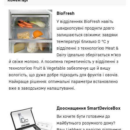
BioFresh
У відділеннях BioFresh навіть
швидкопсувні продукти довго
залишаються свіжими: завдяки
температурі близько 0 °C у
відділенні з технологією Meat &
Dairy ідеально зберігається м’ясо
й свіже молоко. А посилена герметичність у відділенні з
технологією Fruit & Vegetable забезпечує ще й вищу
вологість, що дуже добре підходить для фруктів і овочів.
Найкраще рішення: оптимальні параметри встановлено
вже в заводському налаштуванні.
Дооснащення SmartDeviceBox
Ви хочете бути готовими до
майбутнього розумного дому?
Ваш Liebherr з радістю підтримує