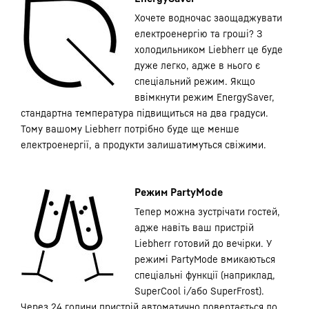
Хочете водночас заощаджувати
електроенергію та гроші? З
холодильником Liebherr це буде
дуже легко, адже в нього є
спеціальний режим. Якщо
ввімкнути режим EnergySaver,
стандартна температура підвищиться на два градуси.
Тому вашому Liebherr потрібно буде ще менше
електроенергії, а продукти залишатимуться свіжими.
Режим PartyMode
Тепер можна зустрічати гостей,
адже навіть ваш пристрій
Liebherr готовий до вечірки. У
режимі PartyMode вмикаються
спеціальні функції (наприклад,
SuperCool і/або SuperFrost).
Через 24 години пристрій автоматично повертається до