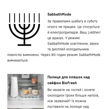
SabbathMode
За правилами шабату в суботу
нічого не працює. Це стосується
й електроприладів. Ваш Liebherr
це врахує. У режимі
SabbathMode освітлення, звуки
та дисплей холодильника
повністю вимкнено. Через 80 годин режим SabbathMode
вимикається.
Полиця для пляшок над
сейфом BioFresh
Ви чекаєте на гостей і хочете
охолодити трохи більше напоїв,
ніж зазвичай? Їх можна
поставити на полицю над