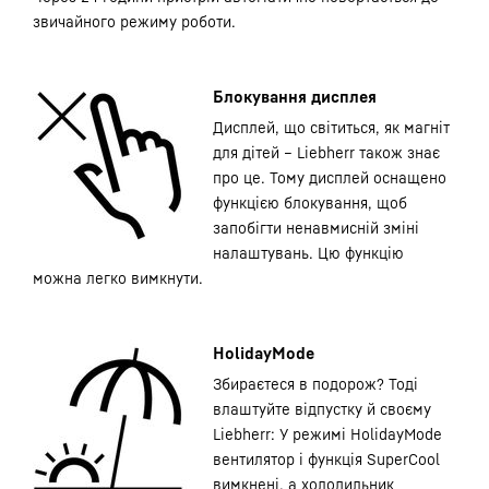
звичайного режиму роботи.
Блокування дисплея
Дисплей, що світиться, як магніт
для дітей – Liebherr також знає
про це. Тому дисплей оснащено
функцією блокування, щоб
запобігти ненавмисній зміні
налаштувань. Цю функцію
можна легко вимкнути.
HolidayMode
Збираєтеся в подорож? Тоді
влаштуйте відпустку й своєму
Liebherr: У режимі HolidayMode
вентилятор і функція SuperCool
вимкнені, а холодильник