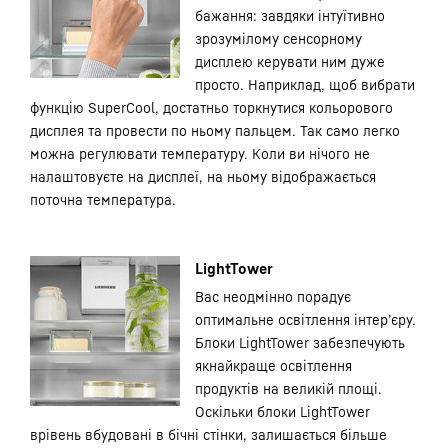
бажання: завдяки інтуїтивно
зрозумілому сенсорному
дисплею керувати ним дуже
просто. Наприклад, щоб вибрати
функцію SuperCool, достатньо торкнутися кольорового
дисплея та провести по ньому пальцем. Так само легко
можна регулювати температуру. Коли ви нічого не
налаштовуєте на дисплеї, на ньому відображається
поточна температура.
LightTower
Вас неодмінно порадує
оптимальне освітлення інтер’єру.
Блоки LightTower забезпечують
якнайкраще освітлення
продуктів на великій площі.
Оскільки блоки LightTower
врівень вбудовані в бічні стінки, залишається більше