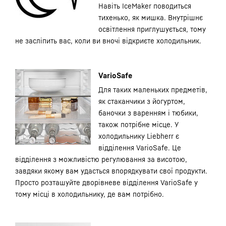
Навіть IceMaker поводиться
тихенько, як мишка. Внутрішнє
освітлення приглушується, тому
не засліпить вас, коли ви вночі відкриєте холодильник.
VarioSafe
Для таких маленьких предметів,
як стаканчики з йогуртом,
баночки з варенням і тюбики,
також потрібне місце. У
холодильнику Liebherr є
відділення VarioSafe. Це
відділення з можливістю регулювання за висотою,
завдяки якому вам удасться впорядкувати свої продукти.
Просто розташуйте дворівневе відділення VarioSafe у
тому місці в холодильнику, де вам потрібно.