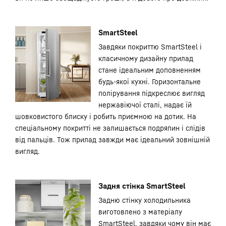
SmartSteel
Завдяки покриттю SmartSteel і
класичному дизайну прилад
стане ідеальним доповненням
будь-якої кухні. Горизонтальне
полірування підкреслює вигляд
нержавіючої сталі, надає їй
шовковистого блиску і робить приємною на дотик. На
спеціальному покритті не залишається подряпин і слідів
від пальців. Тож прилад завжди має ідеальний зовнішній
вигляд.
Задня стінка SmartSteel
Задню стінку холодильника
виготовлено з матеріалу
SmartSteel, завдяки чому він має