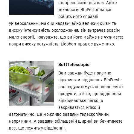
створено саме для вас. Адже
технологія BluPerformance
робить його справді
універсальним: маючи надзвичайно великий об’єм та
високу інтенсивність охолодження, він витрачає зовсім
мало енергії. І зауважте, що ви його майже не чутимете:
попри високу потужність, Liebherr працює дуже тихо.
SoftTelescopic
Вам завжди буде приємно
відкривати відділення BioFresh:
вас радуватимуть не лише свіжі
продукти, а й те, що відділення
відкривається легко, а
закривається м’яко й
автоматично. Це можливо завдяки телескопічним
напрямним. А завдяки збільшеній ширині ви бачитимете
все, що лежить у відділенні.