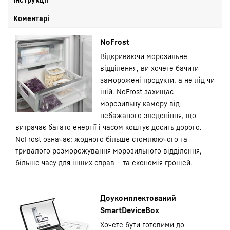
Коментарі
NoFrost
Відкриваючи морозильне
відділення, ви хочете бачити
заморожені продукти, а не лід чи
іній. NoFrost захищає
морозильну камеру від
небажаного зледеніння, що
витрачає багато енергії і часом коштує досить дорого.
NoFrost означає: жодного більше стомлюючого та
тривалого розморожування морозильного відділення,
більше часу для інших справ – та економія грошей.
Доукомплектований
SmartDeviceBox
Хочете бути готовими до