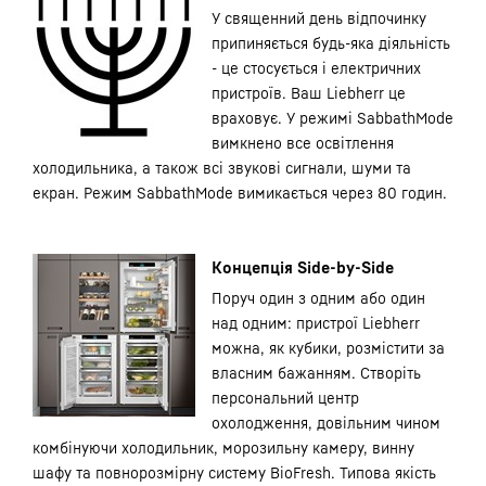
У священний день відпочинку
припиняється будь-яка діяльність
- це стосується і електричних
пристроїв. Ваш Liebherr це
враховує. У режимі SabbathMode
вимкнено все освітлення
холодильника, а також всі звукові сигнали, шуми та
екран. Режим SabbathMode вимикається через 80 годин.
Концепція Side-by-Side
Поруч один з одним або один
над одним: пристрої Liebherr
можна, як кубики, розмістити за
власним бажанням. Створіть
персональний центр
охолодження, довільним чином
комбінуючи холодильник, морозильну камеру, винну
шафу та повнорозмірну систему BioFresh. Типова якість