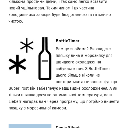
кількома простими діями, і так само легко вставити
новий ущільнювач. Таким чином і ця частина
холодильника завжди буде бездоганною та гігієнічно
чистою.
BottleTimer
Вам це знайоме? Ви кладете
пляшку вина в морозилку для
швидкого охолодження – і
забуваєте там. З BottleTimer
цього більше ніколи не
повториться: активацією функції
SuperFrost він забезпечує надшвидке охолодження. А як
тільки пляшка досягне оптимальної температури, ваш
Lieberr нагадає вам через програму, що потрібно вийняти
пляшку з морозильної камери.
Серія Silent