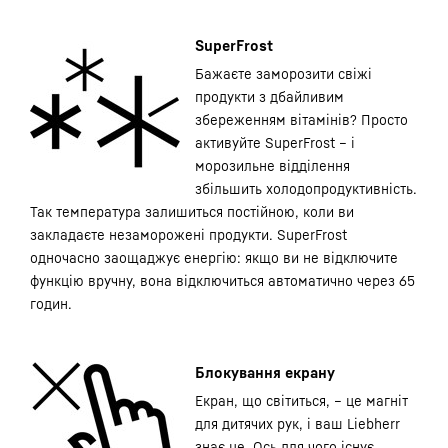
SuperFrost
Бажаєте заморозити свіжі
продукти з дбайливим
збереженням вітамінів? Просто
активуйте SuperFrost – і
морозильне відділення
збільшить холодопродуктивність.
Так температура залишиться постійною, коли ви
закладаєте незаморожені продукти. SuperFrost
одночасно заощаджує енергію: якщо ви не відключите
функцію вручну, вона відключиться автоматично через 65
годин.
Блокування екрану
Екран, що світиться, – це магніт
для дитячих рук, і ваш Liebherr
знає це. Ось для чого існує