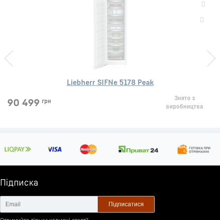
Liebherr SIFNe 5178 Peak
Знято з
90 499
грн
виробництва
Підписка
Підписатися