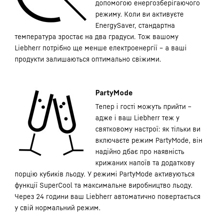
допомогою енергозберігаючого
режиму. Коли ви активуєте
EnergySaver, стандартна
температура зростає на два градуси. Тож вашому
Liebherr потрібно ще менше електроенергії – а ваші
продукти залишаються оптимально свіжими.
PartyMode
Тепер і гості можуть прийти –
адже і ваш Liebherr теж у
святковому настрої: як тільки ви
включаєте режим PartyMode, він
надійно дбає про наявність
крижаних напоїв та додаткову
порцію кубиків льоду. У режимі PartyMode активуються
функції SuperCool та максимальне виробництво льоду.
Через 24 години ваш Liebherr автоматично повертається
у свій нормальний режим.