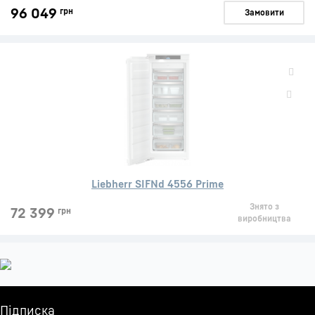
96 049
грн
Замовити
Liebherr SIFNd 4556 Prime
Знято з
72 399
грн
виробництва
Підписка