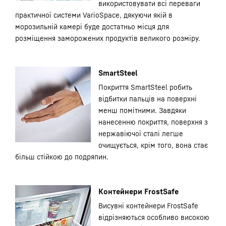
використовувати всі переваги
практичної системи VarioSpace, дякуючи якій в
морозильній камері буде достатньо місця для
розміщення заморожених продуктів великого розміру.
SmartSteel
Покриття SmartSteel робить
відбитки пальців на поверхні
менш помітними. Завдяки
нанесенню покриття, поверхня з
нержавіючої сталі легше
очищується, крім того, вона стає
більш стійкою до подряпин.
Контейнери FrostSafe
Висувні контейнери FrostSafe
відрізняються особливо високою