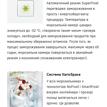
Автоматичний режим SuperFrost
перетворює заморожування в
просту і енергозберігаючу
процедуру. Температура в
морозильній камері швидко
знижується до -32 °С, створюючи таким чином «резерв
холоду», необхідний для заморожування продуктів при
максимальному збереженні вітамінів. Після того, як
процес заморожування завершиться, максимум через 65
годин, морозильна камера повертається в звичайний
режим з економним споживанням електроенергії.
Система VarioSpace
У всіх морозильниках з
технологією NoFrost і SmartFrost
висувні контейнери і прозорі
полиці витягуються легко і
зручно. Це дозволяє