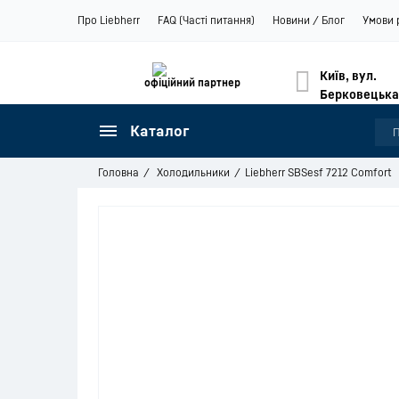
Про Liebherr
FAQ (Часті питання)
Новини / Блог
Умови 
Київ, вул.
офіційний партнер
Берковецька
Каталог
Головна
Холодильники
Liebherr SBSesf 7212 Comfort