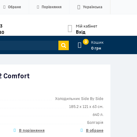
Обране
Порівняння
Українська
33
Мій кабінет
Вхід
80
0
Кошик
0 грн
2 Comfort
Холодильник Side By Side
185.2 х 121 х 63 см.
640 л.
Болгарія