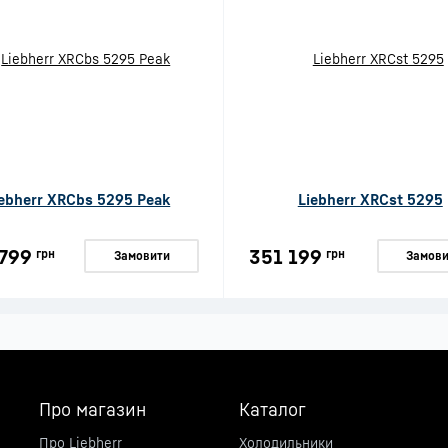
iebherr XRCbs 5295 Peak
Liebherr XRCst 5295
799
351 199
грн
грн
Замовити
Замови
Про магазин
Каталог
Про Liebherr
Холодильники