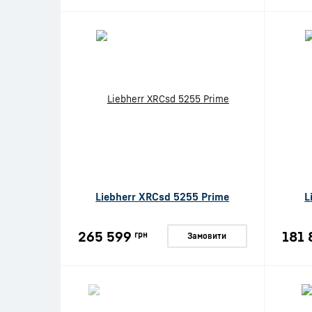
Liebherr XRCsd 5255 Prime
L
265 599
181 
грн
Замовити