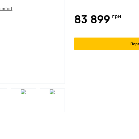
83 899
грн
Пере