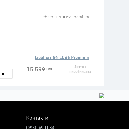
Liebherr GN 1066 Premium
Знято з
15 599
грн
виробництва
ти
Контакти
(098) 159-11-33