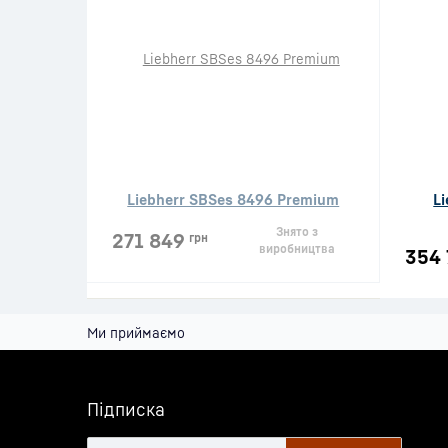
Liebherr SBSes 8496 Premium
L
Знято з
271 849
грн
виробництва
354 
Ми приймаємо
Підписка