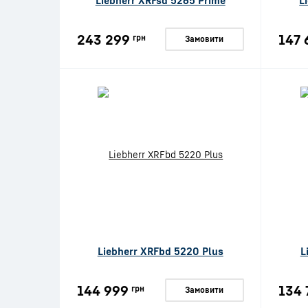
Liebherr XRFsd 5265 Prime
L
243 299
147 
грн
Замовити
Liebherr XRFbd 5220 Plus
L
144 999
134 
грн
Замовити