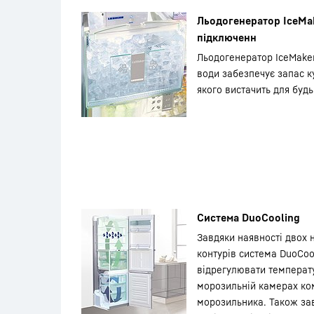
Льодогенератор IceMak
підключенн
Льодогенератор IceMake
води забезпечує запас к
якого вистачить для будь
Система DuoCooling
Завдяки наявності двох
контурів система DuoCoo
відрегулювати температу
морозильній камерах ко
морозильника. Також зав