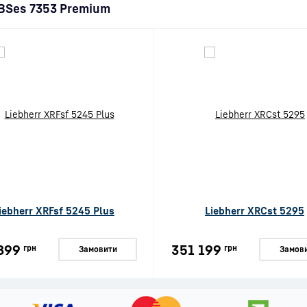
SBSes 7353 Premium
iebherr XRFsf 5245 Plus
Liebherr XRCst 5295
899
351 199
грн
грн
Замовити
Замов