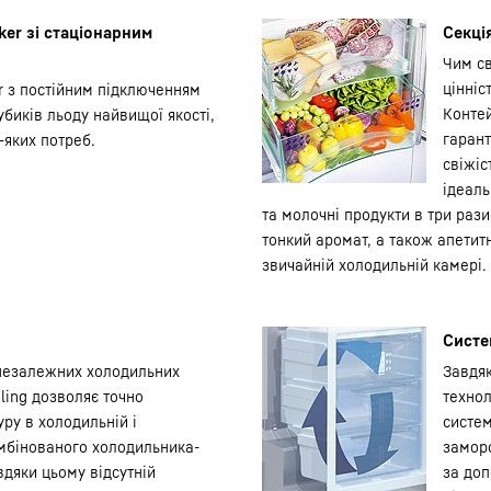
er зі стаціонарним
Секці
Чим св
цінніс
r з постійним підключенням
Контей
убиків льоду найвищої якості,
гарант
-яких потреб.
свіжіс
ідеаль
та молочні продукти в три рази
тонкий аромат, а також апетитн
звичайній холодильній камері.
Систе
 незалежних холодильних
Завдя
ling дозволяє точно
технол
ру в холодильній і
систем
мбінованого холодильника-
замор
дяки цьому відсутній
за доп