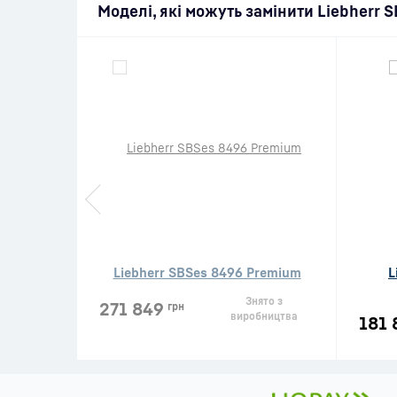
Моделі, які можуть замінити Liebherr 
Liebherr SBSes 8496 Premium
L
Знято з
271 849
грн
виробництва
181 