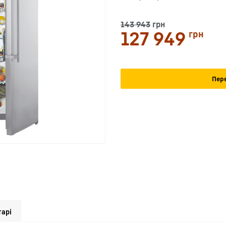
143 943
грн
127 949
грн
Пере
арі