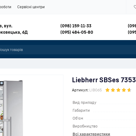
роботи
Сервісні центри
в, вул.
(098) 159-11-33
(09
ковецька, 6Д
(095) 484-05-80
(09
Liebherr SBSes 735
Артикул:
LIB065
Вид приладу
Габарити
Об'єм
Виробництво
Всі характеристики