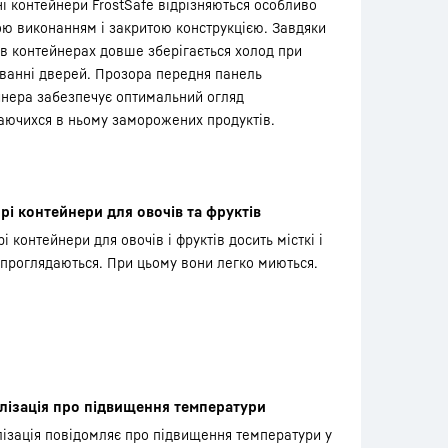
і контейнери FrostSafe відрізняються особливо
ю виконанням і закритою конструкцією. Завдяки
в контейнерах довше зберігається холод при
ванні дверей. Прозора передня панель
йнера забезпечує оптимальний огляд
аючихся в ньому заморожених продуктів.
рі контейнери для овочів та фруктів
і контейнери для овочів і фруктів досить місткі і
проглядаються. При цьому вони легко миються.
лізація про підвищення температури
ізація повідомляє про підвищення температури у