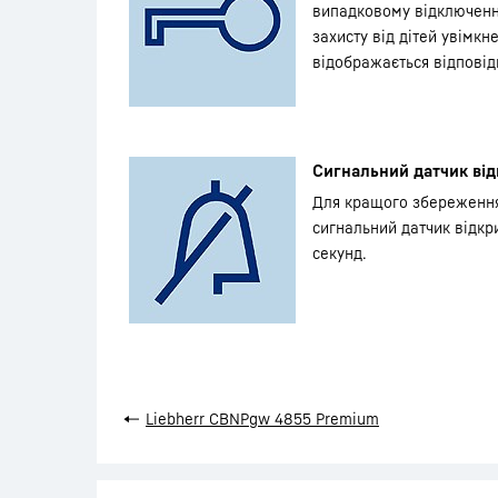
випадковому відключенн
захисту від дітей увімкн
відображається відповід
Сигнальний датчик від
Для кращого збереження
сигнальний датчик відкр
секунд.
←
Liebherr CBNPgw 4855 Premium