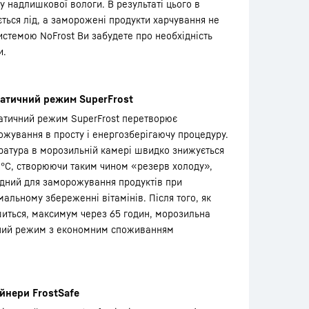
у надлишкової вологи. В результаті цього в
ться лід, а заморожені продукти харчування не
стемою NoFrost Ви забудете про необхідність
и.
атичний режим SuperFrost
атичний режим SuperFrost перетворює
жування в просту і енергозберігаючу процедуру.
ратура в морозильній камері швидко знижується
 °С, створюючи таким чином «резерв холоду»,
дний для заморожування продуктів при
альному збереженні вітамінів. Після того, як
ться, максимум через 65 годин, морозильна
йний режим з економним споживанням
йнери FrostSafe