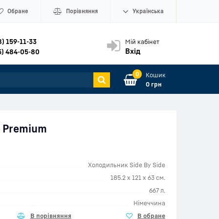
Обране
Порівняння
Українська
8) 159-11-33
Мій кабінет
Вхід
5) 484-05-80
0
Кошик
0 грн
3 Premium
Холодильник Side By Side
185.2 х 121 х 63 см.
667 л.
Німеччина