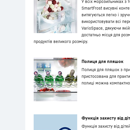
У всіх морозильниках з т
SmartFrost висувні конте
витягуються легко і зруч
використовувати всі пер
VarioSpace, дякуючи які
достатньо місця для ро
продуктів великого розміру.
Полиця для пляшок
Полиця для пляшок з п
пристосована для практи
полиці можна компактно
Функція захисту від ді
Функція захисту від діте