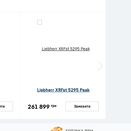
Liebherr XRFst 5295 Peak
Lie
261 899
153 9
грн
ити
Замовити