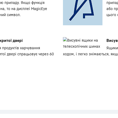
ю приладу. Якщо функція
прилад
ена, то на дисплеї MagicEye
або пр
ний символ.
цього 
критої двері
Висув
 продуктів харчування
Ящики
итої двері спрацьовує через 60
ходом, і легко знімаються, якщ