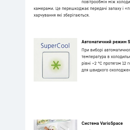
повітрообмін між холод
камерами. Це перешкоджає передачі запаху і «
харчування які зберігаються.
Автоматичний режим S
При виборі автоматично
температура в холодильн
рівні +2 °С протягом 12 
для швидкого охолоджен
Система VarioSpace