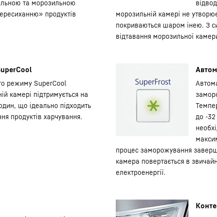
ильною та морозильною
відвод
пересиханню» продуктів
морозильній камері не утворює
покриваються шаром інею. З си
відтавання морозильної камер
uperCool
Автом
го режиму SuperCool
Автом
ій камері підтримується на
заморо
годин, що ідеально підходить
Темпе
ня продуктів харчування.
до -32
необхі
максим
процес заморожування заверши
камера повертається в звича
електроенергії.
Конте