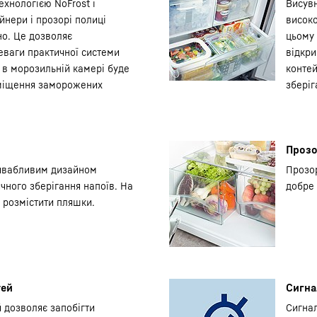
ехнологією NoFrost і
Висувн
йнери і прозорі полиці
високо
но. Це дозволяє
цьому 
еваги практичної системи
відкри
й в морозильній камері буде
конте
зміщення заморожених
зберіг
Прозо
ривабливим дизайном
Прозор
чного зберігання напоїв. На
добре 
 розмістити пляшки.
тей
Сигна
й дозволяє запобігти
Сигнал