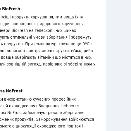
я BioFresh
іжіші продукти харчування, тим вища їхня
ть для повноцінного, здорового харчування.
нери BioFresh на телескопічних шинах
ують оптимальні умови зберігання і збережуть
ть продуктів. При температурі трохи вище 0°C і
ної вологості повітря овочі і фрукти, м'ясо, риба
 довше зберігають вітаміни що містяться в них,
ий зовнішній вигляд, порівняно зі зберіганням у
ма NoFrost
ки використанню сучасних професійних
огій охолодження обладнання Liebherr з
ою NoFrost забезпечує тривале зберігання
ожених продуктів. Заморожування здійснюється
омогою циркуляції охолодженого повітря і