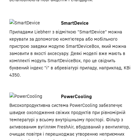
SmartDevice
Приладами Liebherr з відміткою "SmartDevice" можна
керувати за допомогою комп'ютера або мобільного
пристрою завдяки модулю SmartDeviceBox, який можна
замовити в якості аксесуару. Деякі моделі вже мають в
комплекті модуль SmartDeviceBox, про це свідчить
буквений індекс "i" в абревіатурі приладу, наприклад, KBi
4350.
PowerCooling
Високопродуктивна система PowerCooling забезпечує
швидке охолодження свіжих продуктів при рівномірній
температурі у всьому внутрішньому просторі. Фільтр з
активованим вугіллям FreshAir, вбудований у вентилятор,
очищає повітря і перешкоджає утворенню неприємних