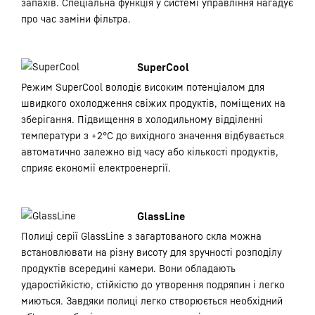
запахів. Спеціальна функція у системі управління нагадує
про час заміни фільтра.
SuperCool
Режим SuperCool володіє високим потенціалом для
швидкого охолодження свіжих продуктів, поміщених на
зберігання. Підвищення в холодильному відділенні
температури з +2°С до вихідного значення відбувається
автоматично залежно від часу або кількості продуктів,
сприяє економії електроенергії.
GlassLine
Полиці серії GlassLine з загартованого скла можна
встановлювати на різну висоту для зручності розподілу
продуктів всередині камери. Вони обладають
ударостійкістю, стійкістю до утворення подряпин і легко
миються. Завдяки полиці легко створюється необхідний