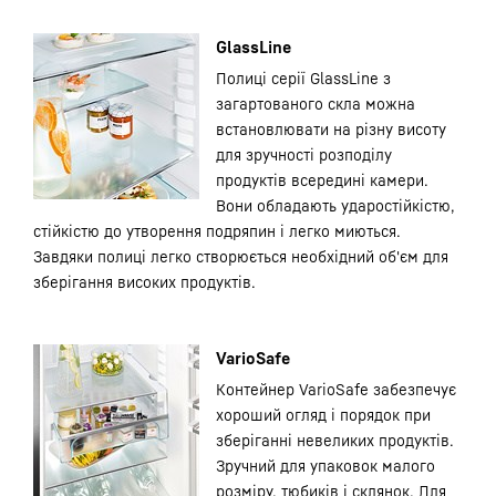
GlassLine
Полиці серії GlassLine з
загартованого скла можна
встановлювати на різну висоту
для зручності розподілу
продуктів всередині камери.
Вони обладають ударостійкістю,
стійкістю до утворення подряпин і легко миються.
Завдяки полиці легко створюється необхідний об'єм для
зберігання високих продуктів.
VarioSafe
Контейнер VarioSafe забезпечує
хороший огляд і порядок при
зберіганні невеликих продуктів.
Зручний для упаковок малого
розміру, тюбиків і склянок. Для