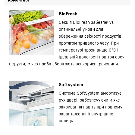
BioFresh
Секція BioFresh забезпечує
оптимальні умови для
збереження свіжості продуктів
протягом тривалого часу. При
температурі трохи вище 0°C і
ідеальній вологості повітря овочі
і фрукти, м'ясо і риба зберігають всі корисні речовини.
Softsystem
Система SoftSystem амортизує
рух двері, забезпечуючи м'яке
закривання навіть при повному
завантаженні її внутрішніх
полиць.