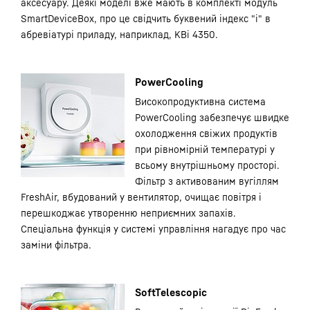
аксесуару. Деякі моделі вже мають в комплекті модуль
SmartDeviceBox, про це свідчить буквений індекс "i" в
абревіатурі приладу, наприклад, KBi 4350.
PowerCooling
Високопродуктивна система
PowerCooling забезпечує швидке
охолодження свіжих продуктів
при рівномірній температурі у
всьому внутрішньому просторі.
Фільтр з активованим вугіллям
FreshAir, вбудований у вентилятор, очищає повітря і
перешкоджає утворенню неприємних запахів.
Спеціальна функція у системі управління нагадує про час
заміни фільтра.
SoftTelescopic