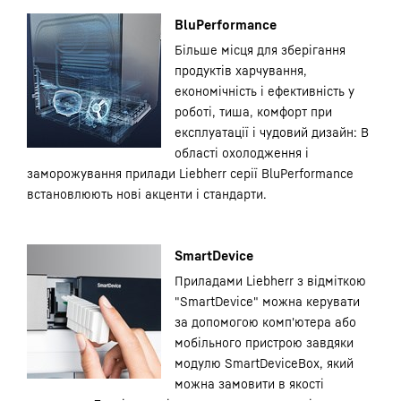
BluPerformance
Більше місця для зберігання
продуктів харчування,
економічність і ефективність у
роботі, тиша, комфорт при
експлуатації і чудовий дизайн: В
області охолодження і
заморожування прилади Liebherr серії BluPerformance
встановлюють нові акценти і стандарти.
SmartDevice
Приладами Liebherr з відміткою
"SmartDevice" можна керувати
за допомогою комп'ютера або
мобільного пристрою завдяки
модулю SmartDeviceBox, який
можна замовити в якості