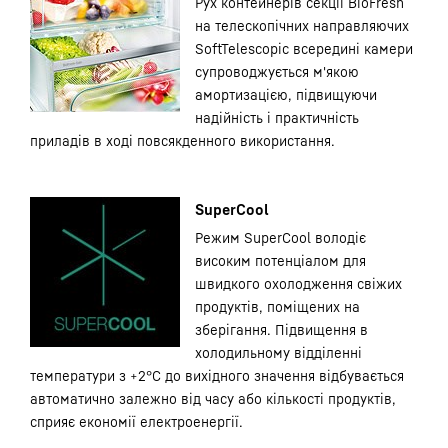
Рух контейнерів секції BioFresh
на телескопічних направляючих
SoftTelescopic всередині камери
супроводжується м'якою
амортизацією, підвищуючи
надійність і практичність
приладів в ході повсякденного використання.
SuperCool
Режим SuperCool володіє
високим потенціалом для
швидкого охолодження свіжих
продуктів, поміщених на
зберігання. Підвищення в
холодильному відділенні
температури з +2°С до вихідного значення відбувається
автоматично залежно від часу або кількості продуктів,
сприяє економії електроенергії.