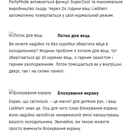
PartyMode активуються функції SuperCool та максимальне
виробництво льоду. Через 24 години ваш Liebherr
автоматично повертається у свій нормальний режим.
Лоток для яєць
Ви хочете надійно та без коробки зберігати яйця в
холодильнику? Жодних проблем з лотком для яєць: тут
зберігаються до 10 курячих яєць, з гарним захистом і
гарним охолодженням. Лоток поміщається як у внутрішні
двері, так і на скляні панелі.
Блокування екрану
Екран, що світиться, – це магніт для дитячих рук, і ваш
Liebherr знає це. Ось для чого існує блокування екрану:
воно надійно запобігає ненавмисній зміні налаштувань
вашого холодильника. Звичайно, ви також можете
просто вимкнути блокування екрану.