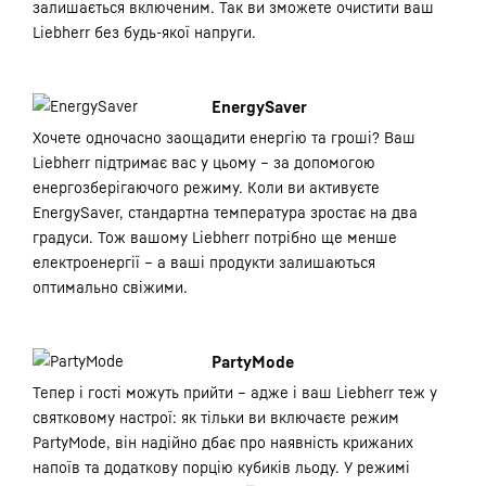
залишається включеним. Так ви зможете очистити ваш
Liebherr без будь-якої напруги.
EnergySaver
Хочете одночасно заощадити енергію та гроші? Ваш
Liebherr підтримає вас у цьому – за допомогою
енергозберігаючого режиму. Коли ви активуєте
EnergySaver, стандартна температура зростає на два
градуси. Тож вашому Liebherr потрібно ще менше
електроенергії – а ваші продукти залишаються
оптимально свіжими.
PartyMode
Тепер і гості можуть прийти – адже і ваш Liebherr теж у
святковому настрої: як тільки ви включаєте режим
PartyMode, він надійно дбає про наявність крижаних
напоїв та додаткову порцію кубиків льоду. У режимі