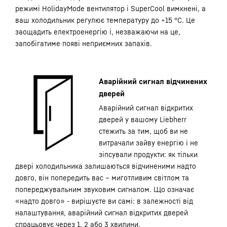
режимі HolidayMode вентилятор і SuperCool вимкнені, а
ваш холодильник регулює температуру до +15 °C. Це
заощадить електроенергію і, незважаючи на це,
запобігатиме появі неприємних запахів.
Аварійний сигнал відчинених
дверей
Аварійний сигнал відкритих
дверей у вашому Liebherr
стежить за тим, щоб ви не
витрачали зайву енергію і не
зіпсували продукти: як тільки
двері холодильника залишаються відчиненими надто
довго, він попередить вас – миготливим світлом та
попереджувальним звуковим сигналом. Що означає
«надто довго» - вирішуєте ви самі: в залежності від
налаштування, аварійний сигнал відкритих дверей
спрацьовує через 1, 2 або 3 хвилини.