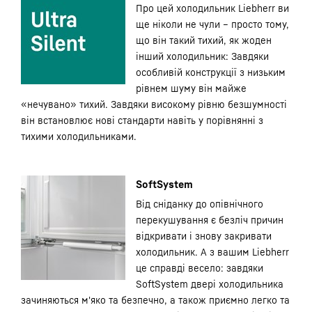
Про цей холодильник Liebherr ви
ще ніколи не чули – просто тому,
що він такий тихий, як жоден
інший холодильник: Завдяки
особливій конструкції з низьким
рівнем шуму він майже
«нечувано» тихий. Завдяки високому рівню безшумності
він встановлює нові стандарти навіть у порівнянні з
тихими холодильниками.
SoftSystem
Від сніданку до опівнічного
перекушування є безліч причин
відкривати і знову закривати
холодильник. А з вашим Liebherr
це справді весело: завдяки
SoftSystem двері холодильника
зачиняються м'яко та безпечно, а також приємно легко та