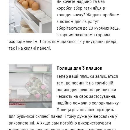
Ви хочете надійно та без
коробки зберігати яйця в
холодильнику? Жодних проблем
з лотком для яєць: тут
зберігаються до 10 курячих яєць,
з гарним захистом і гарним
охолодженням. Лоток поміщається як у внутрішні двері,
так і на скляні панелі.
Полиця для 3 пляшок
Тепер ваші пляшки залишаться
там, де повинні: на тримісній
полиці для пляшок три пляшки
чекають на своє застосування,
надійно лежачи в холодильнику.
Полиця для пляшок підходить
для будь-якої скляної панелі і тому дуже універсальна у
використанні. А якщо вам потрібно використовувати
місце інакше, просто дістаньте полицю з холодильника.