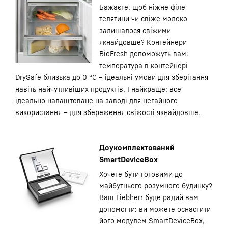
Бажаєте, щоб ніжне філе
телятини чи свіже молоко
залишалося свіжими
якнайдовше? Контейнери
BioFresh допоможуть вам:
температура в контейнері
DrySafe близька до 0 °C – ідеальні умови для зберігання
навіть найчутливіших продуктів. І найкраще: все
ідеально налаштоване на заводі для негайного
використання – для збереження свіжості якнайдовше.
Доукомплектований
SmartDeviceBox
Хочете бути готовими до
майбутнього розумного будинку?
Ваш Liebherr буде радий вам
допомогти: ви можете оснастити
його модулем SmartDeviceBox,