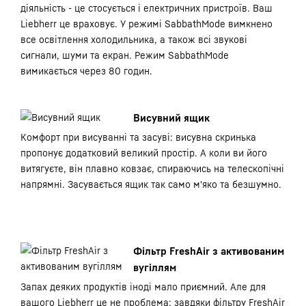
діяльність - це стосується і електричних пристроїв. Ваш
Liebherr це враховує. У режимі SabbathMode вимкнено
все освітлення холодильника, а також всі звукові
сигнали, шуми та екран. Режим SabbathMode
вимикається через 80 годин.
Висувний ящик
Комфорт при висуванні та засуві: висувна скринька
пропонує додатковий великий простір. А коли ви його
витягуєте, він плавно ковзає, спираючись на телескопічні
напрямні. Засувається ящик так само м'яко та безшумно.
Фільтр FreshAir з активованим
вугіллям
Запах деяких продуктів іноді мало приємний. Але для
вашого Liebherr це не проблема: завдяки фільтру FreshAir