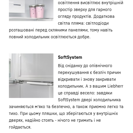
освітлення висвітлює внутрішній
простір зверху для гарного
огляду продуктів. Додаткова
світла пляма: світлодіоди
розташовані перед скляними панелями, тому навіть
повний холодильник освітлюється добре.
SoftSystem
Від сніданку до опівнічного
перекушування є безліч причин
відкривати і знову закривати
холодильник. А з вашим Liebherr
це справді весело: завдяки
SoftSystem двері холодильника
зачиняються м'яко та безпечно, а також приємно легко та
тихо. При цьому пляшки, що зберігаються у внутрішніх
дверях, надійно стоять - нічого не гримить і не
гойдається.