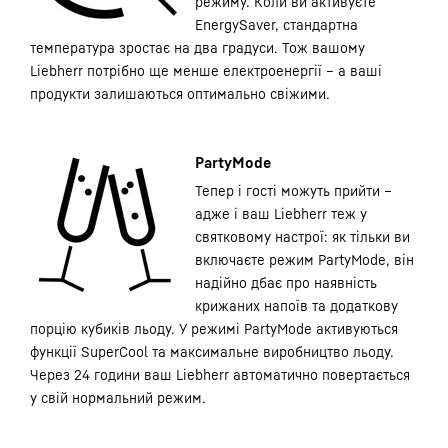
режиму. Коли ви активуєте
EnergySaver, стандартна
температура зростає на два градуси. Тож вашому
Liebherr потрібно ще менше електроенергії – а ваші
продукти залишаються оптимально свіжими.
PartyMode
Тепер і гості можуть прийти –
адже і ваш Liebherr теж у
святковому настрої: як тільки ви
включаєте режим PartyMode, він
надійно дбає про наявність
крижаних напоїв та додаткову
порцію кубиків льоду. У режимі PartyMode активуються
функції SuperCool та максимальне виробництво льоду.
Через 24 години ваш Liebherr автоматично повертається
у свій нормальний режим.