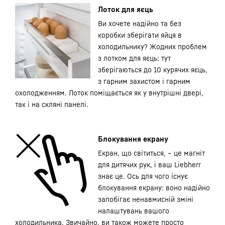
Лоток для яєць
Ви хочете надійно та без
коробки зберігати яйця в
холодильнику? Жодних проблем
з лотком для яєць: тут
зберігаються до 10 курячих яєць,
з гарним захистом і гарним
охолодженням. Лоток поміщається як у внутрішні двері,
так і на скляні панелі.
Блокування екрану
Екран, що світиться, – це магніт
для дитячих рук, і ваш Liebherr
знає це. Ось для чого існує
блокування екрану: воно надійно
запобігає ненавмисній зміні
налаштувань вашого
холодильника. Звичайно, ви також можете просто