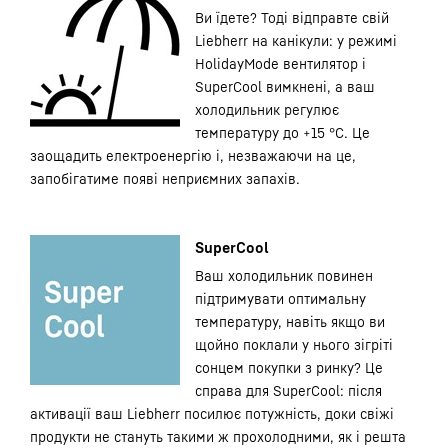
Ви їдете? Тоді відправте свій
Liebherr на канікули: у режимі
HolidayMode вентилятор і
SuperCool вимкнені, а ваш
холодильник регулює
температуру до +15 °C. Це
заощадить електроенергію і, незважаючи на це,
запобігатиме появі неприємних запахів.
SuperCool
Ваш холодильник повинен
підтримувати оптимальну
температуру, навіть якщо ви
щойно поклали у нього зігріті
сонцем покупки з ринку? Це
справа для SuperCool: після
активації ваш Liebherr посилює потужність, доки свіжі
продукти не стануть такими ж прохолодними, як і решта