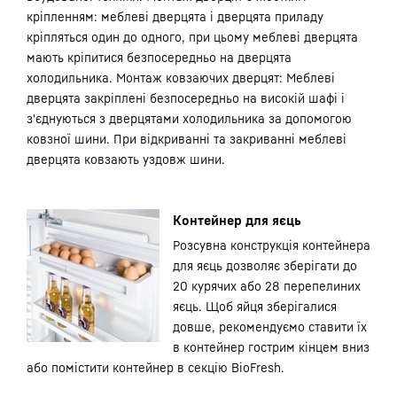
кріпленням: меблеві дверцята і дверцята приладу
кріпляться один до одного, при цьому меблеві дверцята
мають кріпитися безпосередньо на дверцята
холодильника. Монтаж ковзаючих дверцят: Меблеві
дверцята закріплені безпосередньо на високій шафі і
з'єднуються з дверцятами холодильника за допомогою
ковзної шини. При відкриванні та закриванні меблеві
дверцята ковзають уздовж шини.
Контейнер для яєць
Розсувна конструкція контейнера
для яєць дозволяє зберігати до
20 курячих або 28 перепелиних
яєць. Щоб яйця зберігалися
довше, рекомендуємо ставити їх
в контейнер гострим кінцем вниз
або помістити контейнер в секцію BioFresh.