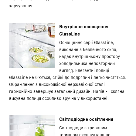
харчування.
Внутрішнє оснащення
GlassLine
Оснащення серії GlassLine,
виконане з безпечного скла,
надає внутрішньому простору
холодильника неповторний
вигляд. Елегантні полиці
GlassLine не б'ються, стійкі до подряпин і легко чистяться.
Обрамлення з високоякісної нержавіючої сталі
гармонійно завершує загальний дизайн. Напів - і скляна
висувна полиця особливо зручна у використанні.
Світлодіодне освітлення
Світлодіоди з тривалим
терміном експлуатації не