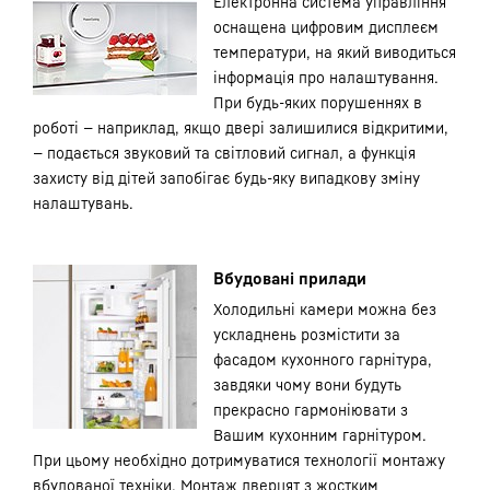
Електронна система управління
оснащена цифровим дисплеєм
температури, на який виводиться
інформація про налаштування.
При будь-яких порушеннях в
роботі — наприклад, якщо двері залишилися відкритими,
— подається звуковий та світловий сигнал, а функція
захисту від дітей запобігає будь-яку випадкову зміну
налаштувань.
Вбудовані прилади
Холодильні камери можна без
ускладнень розмістити за
фасадом кухонного гарнітура,
завдяки чому вони будуть
прекрасно гармоніювати з
Вашим кухонним гарнітуром.
При цьому необхідно дотримуватися технології монтажу
вбудованої техніки. Монтаж дверцят з жостким