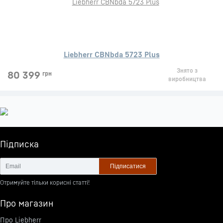
Liebherr CBNbda 5723 Plus
Знято з
80 399
грн
виробництва
Підписка
Підписатися
Отримуйте тільки корисні статті!
Про магазин
Про Liebherr