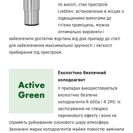
по висоті, стан пристроїв
Liebherr, встановлених в місцях з
підвищеними вимогами до
гігієни приміщень, можна
оптимально вирівняти і
забезпечити достатню відстань від дна приладу до статі
для забезпечення максимальної зручності і легкості
прибирання під пристроєм.
Екологічно безпечний
холодоагент
У приладах використовуються
екологічно безпечні
холодоагенти R 600a і R 290: їх
застосування не створює
парникового ефекту і вони не
сприяють руйнуванню озонового шару атмосфери.
Зазначені марки холодоагентів майже повністю замінили