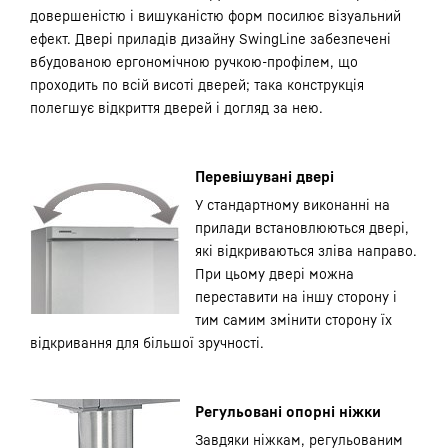
довершеністю і вишуканістю форм посилює візуальний
ефект. Двері приладів дизайну SwingLine забезпечені
вбудованою ергономічною ручкою-профілем, що
проходить по всій висоті дверей; така конструкція
полегшує відкриття дверей і догляд за нею.
Перевішувані двері
У стандартному виконанні на
прилади встановлюються двері,
які відкриваються зліва направо.
При цьому двері можна
переставити на іншу сторону і
тим самим змінити сторону їх
відкривання для більшої зручності.
Регульовані опорні ніжки
Завдяки ніжкам, регульованим