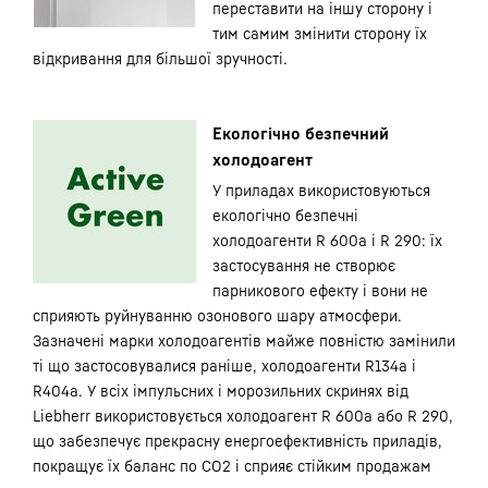
переставити на іншу сторону і
тим самим змінити сторону їх
відкривання для більшої зручності.
Екологічно безпечний
холодоагент
У приладах використовуються
екологічно безпечні
холодоагенти R 600a і R 290: їх
застосування не створює
парникового ефекту і вони не
сприяють руйнуванню озонового шару атмосфери.
Зазначені марки холодоагентів майже повністю замінили
ті що застосовувалися раніше, холодоагенти R134a і
R404a. У всіх імпульсних і морозильних скринях від
Liebherr використовується холодоагент R 600a або R 290,
що забезпечує прекрасну енергоефективність приладів,
покращує їх баланс по CO2 і сприяє стійким продажам