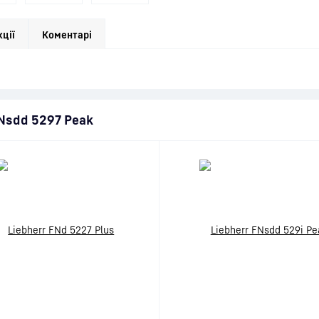
кції
Коментарі
FNsdd 5297 Peak