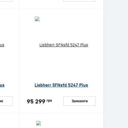
lus
Liebherr SFNsfd 5247 Plus
95 299
грн
ик
Замовити