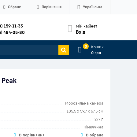
Обране
Порівняння
Українська
8) 159-11-33
Мій кабінет
Вхід
5) 484-05-80
0
Кошик
0 грн
 Peak
Морозильна камера
185.5 x 59.7 x 67.5 см
277 л
Німеччина