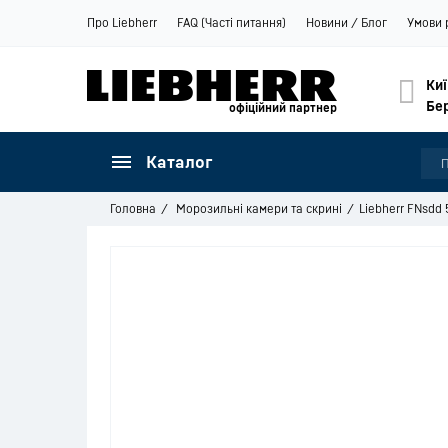
Про Liebherr
FAQ (Часті питання)
Новини / Блог
Умови 
Киї
Бе
офіційний партнер
Каталог
Головна
Морозильні камери та скрині
Liebherr FNsdd