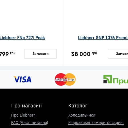
Liebherr FNc 727i Peak
Liebherr GNP 1076 Prem
799
38 000
грн
грн
Замовити
Замови
Про магазин
Каталог
Про Liebherr
Холодильники
FAQ (Часті питання)
Морозильні камери та скрині