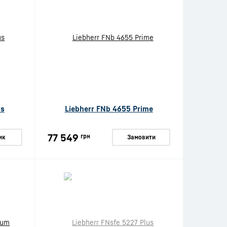
us
Liebherr FNb 4655 Prime
77 549
грн
ик
Замовити