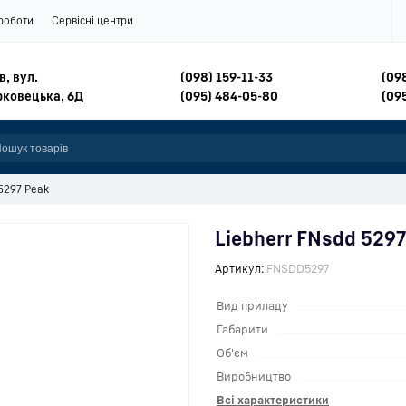
роботи
Сервісні центри
в, вул.
(098) 159-11-33
(09
рковецька, 6Д
(095) 484-05-80
(09
 5297 Peak
Liebherr FNsdd 5297
Артикул:
FNSDD5297
Вид приладу
Габарити
Об'єм
Виробництво
Всі характеристики