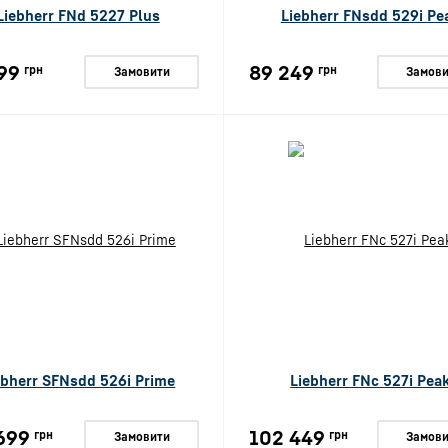
Liebherr FNd 5227 Plus
Liebherr FNsdd 529i Pe
99
89 249
грн
грн
Замовити
Замови
ebherr SFNsdd 526i Prime
Liebherr FNc 527i Pea
699
102 449
грн
грн
Замовити
Замови