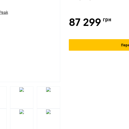
87 299
грн
Пере