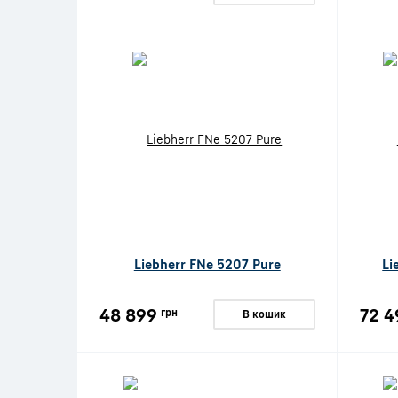
Liebherr FNe 5207 Pure
Li
48 899
72 4
грн
В кошик