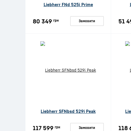
Liebherr FNd 525i Prime
80 349
51 4
грн
Замовити
Liebherr SFNbsd 529i Peak
Li
117 599
118 
грн
Замовити