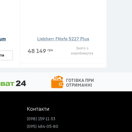
ium
Liebherr FNsfe 5227 Plus
Знято з
48 149
грн
виробництва
ти
Контакти
(098) 159-11-33
(095) 484-05-80