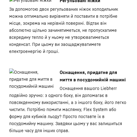
Регульовані ніжки
За допомогою двох регульованих ніжок холодильник
можна оптимально вирівняти й поставити в потрібне
місце, зокрема на нерівній поверхні. Відтак він
абсолютно щільно зачинятиметься, не пропускатиме
всередину тепло й у ньому не утворюватиметься
конденсат. При цьому ви заощаджуватимете
електроенергію й гроші.
Оснащення, придатне для
миття в посудомийній машині
Оснащення вашого Liebherr
подвійно зручно: з одного боку, він допомагає в
повсякденному використанні, а з іншого боку, його легко
чистити. Потрібно помити маслянку, Flex System або
форму для кубиків льоду? Просто поставте їх в
посудомийну машину. Завдяки цьому у вас залишиться
більше часу для інших справ.