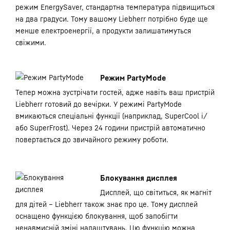
режим EnergySaver, стандартна температура підвищиться
на два градуси. Тому вашому Liebherr потрібно буде ще
менше електроенергії, а продукти залишатимуться
свіжими.
Режим PartyMode
Тепер можна зустрічати гостей, адже навіть ваш пристрій
Liebherr готовий до вечірки. У режимі PartyMode
вмикаються спеціальні функції (наприклад, SuperCool і/
або SuperFrost). Через 24 години пристрій автоматично
повертається до звичайного режиму роботи.
Блокування дисплея
Дисплей, що світиться, як магніт
для дітей – Liebherr також знає про це. Тому дисплей
оснащено функцією блокування, щоб запобігти
ненавмисній зміні налаштувань. Цю функцію можна