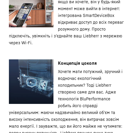
якщо ви хочете, він у будь-який
момент може вийти в інтернет:
інтегрована SmartDeviceBox
відкриває доступ до всіх переваг
розумного дому. Просто
підключіть, увімкніть і з’єднайте ваш Liebherr з мережею
через Wi-Fi.
Концепція цоколя
Хочете мати потужний, зручний і
водночас екологічний
холодильник? Тоді Liebherr
створено саме для вас. Адже
технологія BluPerformance
робить його справді
універсальним: маючи надзвичайно великий об’єм та
високу інтенсивність охолодження, він витрачає зовсім
мало енергії. І зауважте, що ви його майже не чутимете:
попри високу потужність, Liebherr працює дуже тихо.