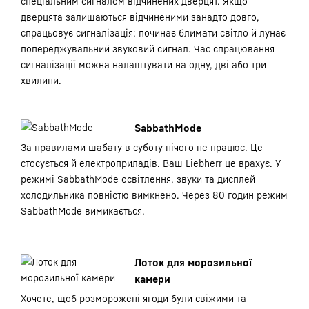
спеціальним сигналом відчинених дверцят. Якщо
дверцята залишаються відчиненими занадто довго,
спрацьовує сигналізація: починає блимати світло й лунає
попереджувальний звуковий сигнал. Час спрацювання
сигналізації можна налаштувати на одну, дві або три
хвилини.
SabbathMode
За правилами шабату в суботу нічого не працює. Це
стосується й електроприладів. Ваш Liebherr це врахує. У
режимі SabbathMode освітлення, звуки та дисплей
холодильника повністю вимкнено. Через 80 годин режим
SabbathMode вимикається.
Лоток для морозильної
камери
Хочете, щоб розморожені ягоди були свіжими та