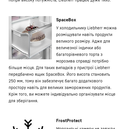
SpaceBox
У холодильнику Liebherr можна
розміщувати навіть продукти
великого розміру. Адже для
величезної індички або
багаторівневого торта з
морозива справді потрібно
більше місця. Для таких випадків у пристрої Liebherr
передбачено ящик SpaceBox. Його висота становить
250 мм, тому він забезпечує багато додаткового
простору навіть для великих заморожених продуктів.
Крім того, ви можете індивідуально організувати місце
для зберігання.
FrostProtect
Морозильні камери не завжди