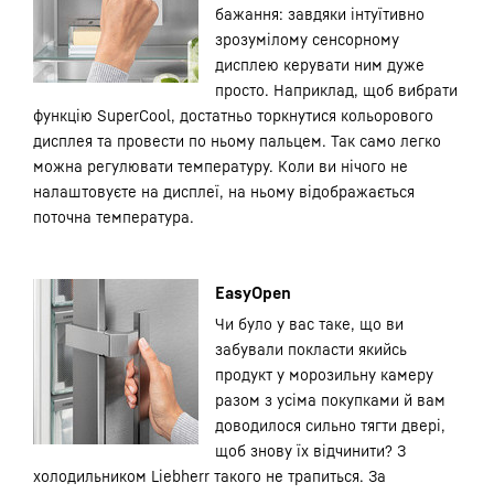
бажання: завдяки інтуїтивно
зрозумілому сенсорному
дисплею керувати ним дуже
просто. Наприклад, щоб вибрати
функцію SuperCool, достатньо торкнутися кольорового
дисплея та провести по ньому пальцем. Так само легко
можна регулювати температуру. Коли ви нічого не
налаштовуєте на дисплеї, на ньому відображається
поточна температура.
EasyOpen
Чи було у вас таке, що ви
забували покласти якийсь
продукт у морозильну камеру
разом з усіма покупками й вам
доводилося сильно тягти двері,
щоб знову їх відчинити? З
холодильником Liebherr такого не трапиться. За