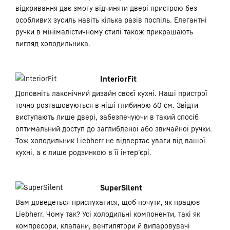
відкривання дає змогу відчиняти двері пристрою без
особливих зусиль навіть кілька разів поспіль. Елегантні
ручки в мінімалістичному стилі також прикрашають
вигляд холодильника.
InteriorFit
Доповніть лаконічний дизайн своєї кухні. Наші пристрої
точно розташовуються в ніші глибиною 60 см. Звідти
виступають лише двері, забезпечуючи в такий спосіб
оптимальний доступ до заглибленої або звичайної ручки.
Тож холодильник Liebherr не відвертає уваги від вашої
кухні, а є лише родзинкою в її інтер’єрі.
SuperSilent
Вам доведеться прислухатися, щоб почути, як працює
Liebherr. Чому так? Усі холодильні компоненти, такі як
компресори, клапани, вентилятори й випаровувачі