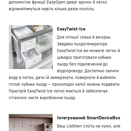
допомогою функції EasyOpen двері зручно й легко
відчинятимуться навіть кілька разів поспіль.
EasyTwist-Ice
Для літньої спеки й вечірки.
Завдяки льодогенератору
EasyTwist-Ice ви можете легко й
швидко приготувати кубики
льоду без підключення до
водопроводу. Достатньо залити
воду в лоток, дати їй замерзнути, повернути й вийняти
готові кубики льоду — прохолодні напої можна подавати.
Пристрій EasyTwist-Ice легко миється й забезпечує
гігієнічно чисте вироблення льоду.
Інтегрований SmartDeviceBox
Ваш Liebherr стоїть на кухні, але