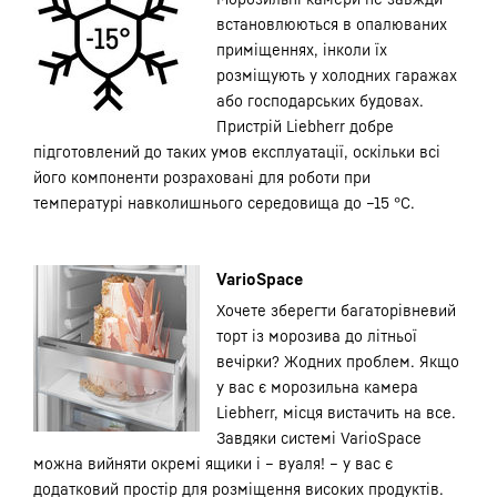
встановлюються в опалюваних
приміщеннях, інколи їх
розміщують у холодних гаражах
або господарських будовах.
Пристрій Liebherr добре
підготовлений до таких умов експлуатації, оскільки всі
його компоненти розраховані для роботи при
температурі навколишнього середовища до –15 °C.
VarioSpace
Хочете зберегти багаторівневий
торт із морозива до літньої
вечірки? Жодних проблем. Якщо
у вас є морозильна камера
Liebherr, місця вистачить на все.
Завдяки системі VarioSpace
можна вийняти окремі ящики і – вуаля! – у вас є
додатковий простір для розміщення високих продуктів.