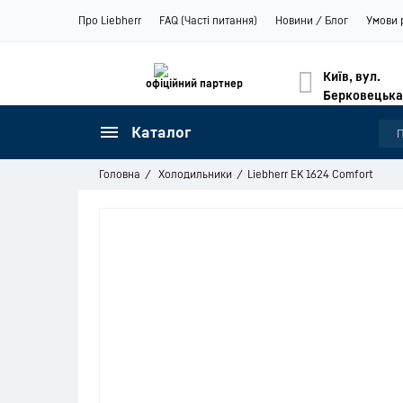
Про Liebherr
FAQ (Часті питання)
Новини / Блог
Умови 
Київ, вул.
офіційний партнер
Берковецька
Каталог
Головна
Холодильники
Liebherr EK 1624 Comfort