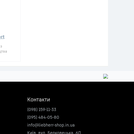
rt
 з
цтва
Контакти
(098) 159-11-33
(095) 484-05-80
info@liebherr-shop.in.ua
Київ, вул. Берковецька, 6Д