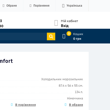
Обране
Порівняння
Українська
33
Мій кабінет
Вхід
80
0
Кошик
0 грн
mfort
Холодильник-морозильник
87.4 х 56 х 55 см.
134 л.
Німеччина