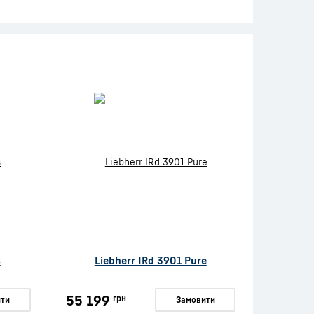
s
Liebherr IRd 3901 Pure
55 199
грн
ти
Замовити