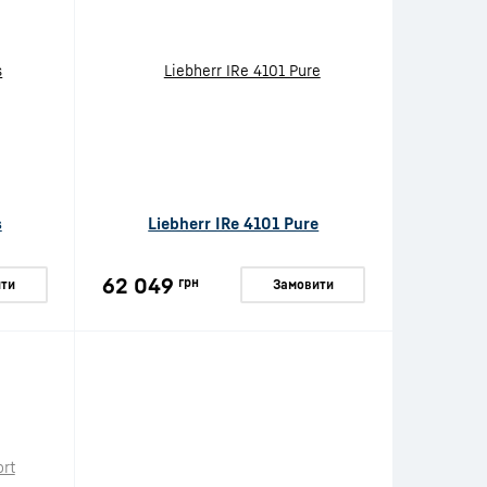
s
Liebherr IRe 4101 Pure
62 049
грн
ти
Замовити