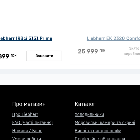
iebherr IRBci 5151 Prime
Liebherr EK 2320 Comfo
Знято
25 999
грн
виробни
899
грн
Замовити
Про магазин
Каталог
Про Liebherr
Холодильники
FAQ (Часті питання)
Морозильні камери та скрині
Новини / Блог
Винні та сигарні шафи
Умови роботи
Професійне обладнання