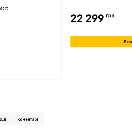
22 299
грн
Пере
кції
Коментарі