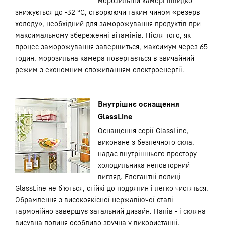
морозильній камері швидко
знижується до -32 °С, створюючи таким чином «резерв
холоду», необхідний для заморожування продуктів при
максимальному збереженні вітамінів. Після того, як
процес заморожування завершиться, максимум через 65
годин, морозильна камера повертається в звичайний
режим з економним споживанням електроенергії.
Внутрішнє оснащення
GlassLine
Оснащення серії GlassLine,
виконане з безпечного скла,
надає внутрішнього простору
холодильника неповторний
вигляд. Елегантні полиці
GlassLine не б'ються, стійкі до подряпин і легко чистяться.
Обрамлення з високоякісної нержавіючої сталі
гармонійно завершує загальний дизайн. Напів - і скляна
висувна полиця особливо зручна у використанні.