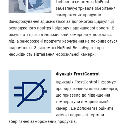
Liebherr з системою NoFrost
забезпечує тривале зберігання
заморожених продуктів.
Заморожування здійснюється за допомогою циркуляції
охолодженого повітря і відводу надлишкової вологи. В
результаті цього в морозильній камері не утворюється
лід, а заморожені продукти харчування не покриваються
шаром інею. З системою NoFrost Ви забудете про
необхідність відтавання морозильної камери.
Функція FrostControl
Індикація FrostControl інформує
про відключення електроенергії,
що призвело до підвищення
температури в морозильній
камері. Це допомагає оцінити
якість і подальші терміни
зберігання заморожених продуктів.