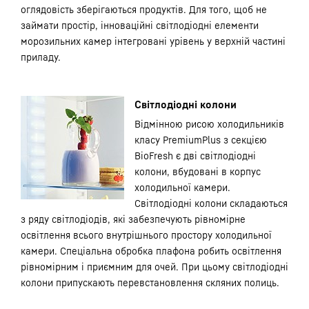
оглядовість зберігаються продуктів. Для того, щоб не
займати простір, інноваційні світлодіодні елементи
морозильних камер інтегровані урівень у верхній частині
приладу.
Світлодіодні колони
Відмінною рисою холодильників
класу PremiumPlus з секцією
BioFresh є дві світлодіодні
колони, вбудовані в корпус
холодильної камери.
Світлодіодні колони складаються
з ряду світлодіодів, які забезпечують рівномірне
освітлення всього внутрішнього простору холодильної
камери. Спеціальна обробка плафона робить освітлення
рівномірним і приємним для очей. При цьому світлодіодні
колони припускають перевстановлення скляних полиць.