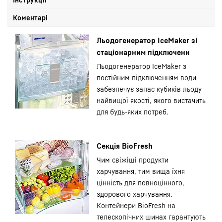
Коментарі
Льодогенератор IceMaker зі
стаціонарним підключенн
Льодогенератор IceMaker з
постійним підключенням води
забезпечує запас кубиків льоду
найвищої якості, якого вистачить
для будь-яких потреб.
Секція BioFresh
Чим свіжіші продукти
харчування, тим вища їхня
цінність для повноцінного,
здорового харчування.
Контейнери BioFresh на
телескопічних шинах гарантують