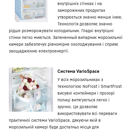
внутрішніх стінках і на
заморожених продуктах
утворюється значно менше інею.
Технологія дозволяє значно
рідше розморожувати холодильник. Гладкі внутрішні
стінки легко миються. Запененный випарник морозильної
камери забезпечує рівномірне охолоджування і сприяє
заощадженню електроенергії.
Система VarioSpace
У всіх морозильниках з
технологією NoFrost і SmartFrost
висувні контейнери і прозорі
полиці витягуються легко і
зручно. Це дозволяє
використовувати всі переваги
практичної системи VarioSpace, дякуючи якій в
морозильній камері буде достатньо місця для