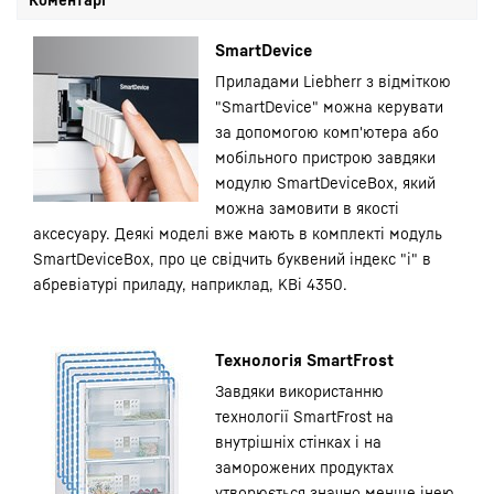
SmartDevice
Приладами Liebherr з відміткою
"SmartDevice" можна керувати
за допомогою комп'ютера або
мобільного пристрою завдяки
модулю SmartDeviceBox, який
можна замовити в якості
аксесуару. Деякі моделі вже мають в комплекті модуль
SmartDeviceBox, про це свідчить буквений індекс "i" в
абревіатурі приладу, наприклад, KBi 4350.
Технологія SmartFrost
Завдяки використанню
технології SmartFrost на
внутрішніх стінках і на
заморожених продуктах
утворюється значно менше інею.