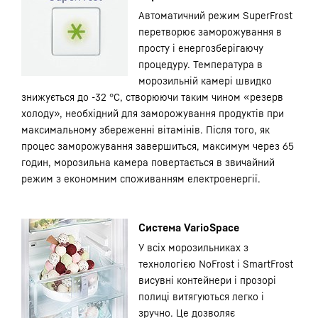
Автоматичний режим SuperFrost
перетворює заморожування в
просту і енергозберігаючу
процедуру. Температура в
морозильній камері швидко
знижується до -32 °С, створюючи таким чином «резерв
холоду», необхідний для заморожування продуктів при
максимальному збереженні вітамінів. Після того, як
процес заморожування завершиться, максимум через 65
годин, морозильна камера повертається в звичайний
режим з економним споживанням електроенергії.
Система VarioSpace
У всіх морозильниках з
технологією NoFrost і SmartFrost
висувні контейнери і прозорі
полиці витягуються легко і
зручно. Це дозволяє