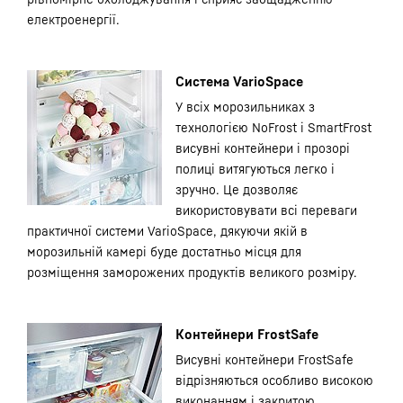
електроенергії.
Система VarioSpace
У всіх морозильниках з
технологією NoFrost і SmartFrost
висувні контейнери і прозорі
полиці витягуються легко і
зручно. Це дозволяє
використовувати всі переваги
практичної системи VarioSpace, дякуючи якій в
морозильній камері буде достатньо місця для
розміщення заморожених продуктів великого розміру.
Контейнери FrostSafe
Висувні контейнери FrostSafe
відрізняються особливо високою
виконанням і закритою