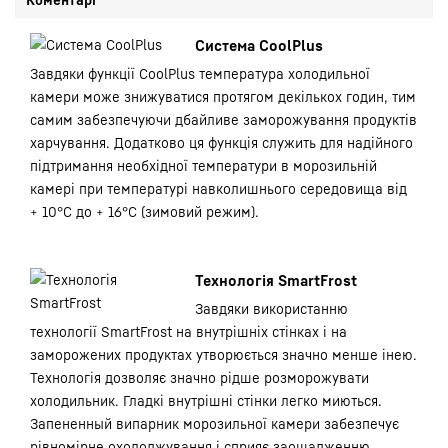
Система CoolPlus
Завдяки функції CoolPlus температура холодильної
камери може знижуватися протягом декількох годин, тим
самим забезпечуючи дбайливе заморожування продуктів
харчування. Додатково ця функція служить для надійного
підтримання необхідної температури в морозильній
камері при температурі навколишнього середовища від
+ 10°C до + 16°C (зимовий режим).
Технологія SmartFrost
Завдяки використанню
технології SmartFrost на внутрішніх стінках і на
заморожених продуктах утворюється значно менше інею.
Технологія дозволяє значно рідше розморожувати
холодильник. Гладкі внутрішні стінки легко миються.
Запененный випарник морозильної камери забезпечує
рівномірне охолоджування і сприяє заощадженню