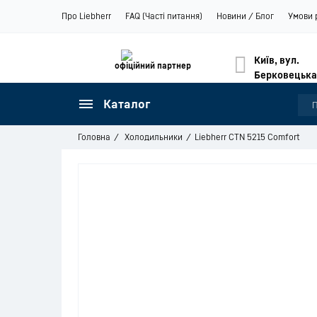
Про Liebherr
FAQ (Часті питання)
Новини / Блог
Умови 
Київ, вул.
офіційний партнер
Берковецька
Каталог
Головна
Холодильники
Liebherr CTN 5215 Comfort