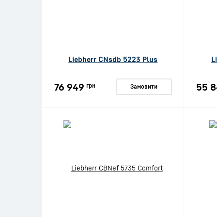
Liebherr CNsdb 5223 Plus
L
76 949
55 8
грн
Замовити