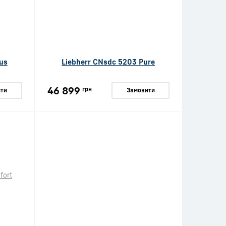
us
Liebherr CNsdc 5203 Pure
46 899
грн
ти
Замовити