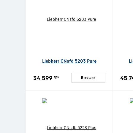
Liebherr CNsfd 5203 Pure
L
34 599
45 7
грн
В кошик