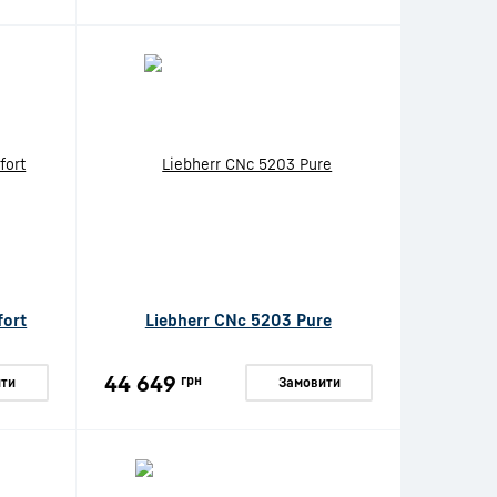
fort
Liebherr CNc 5203 Pure
44 649
грн
ти
Замовити