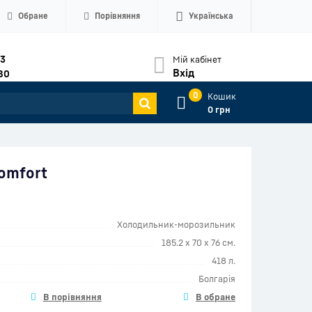
Обране
Порівняння
Українська
33
Мій кабінет
Вхід
80
0
Кошик
0 грн
Comfort
Холодильник-морозильник
185.2 х 70 х 76 см.
418 л.
Болгарія