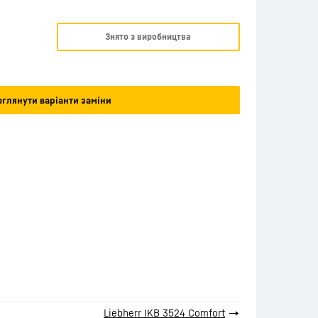
Знято з виробництва
глянути варіанти заміни
Liebherr IKB 3524 Comfort
→