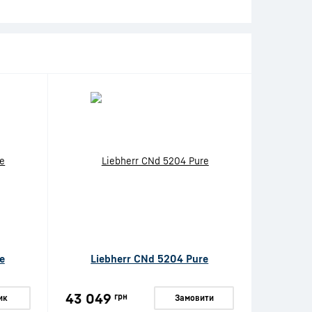
e
Liebherr CNd 5204 Pure
43 049
грн
ик
Замовити