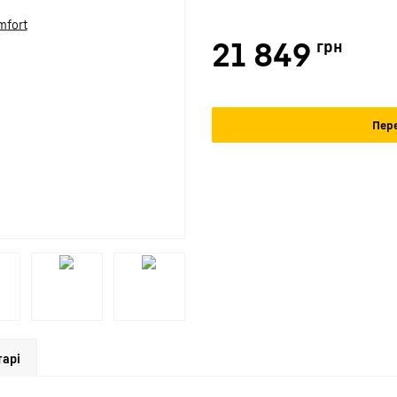
21 849
грн
Пере
арі