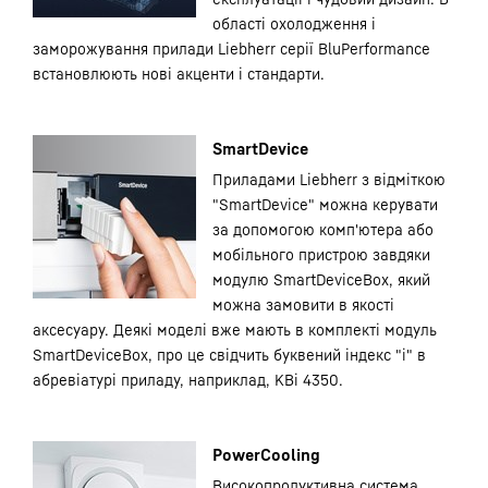
області охолодження і
заморожування прилади Liebherr серії BluPerformance
встановлюють нові акценти і стандарти.
SmartDevice
Приладами Liebherr з відміткою
"SmartDevice" можна керувати
за допомогою комп'ютера або
мобільного пристрою завдяки
модулю SmartDeviceBox, який
можна замовити в якості
аксесуару. Деякі моделі вже мають в комплекті модуль
SmartDeviceBox, про це свідчить буквений індекс "i" в
абревіатурі приладу, наприклад, KBi 4350.
PowerCooling
Високопродуктивна система