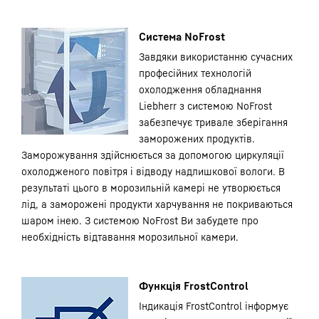
Система NoFrost
Завдяки використанню сучасних
професійних технологій
охолодження обладнання
Liebherr з системою NoFrost
забезпечує тривале зберігання
заморожених продуктів.
Заморожування здійснюється за допомогою циркуляції
охолодженого повітря і відводу надлишкової вологи. В
результаті цього в морозильній камері не утворюється
лід, а заморожені продукти харчування не покриваються
шаром інею. З системою NoFrost Ви забудете про
необхідність відтавання морозильної камери.
Функція FrostControl
Індикація FrostControl інформує