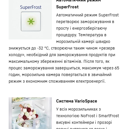
SuperFrost
Автоматичний режим SuperFrost
перетворює заморожування в
просту і енергозберігаючу
процедуру. Температура в
морозильній камері швидко
знижується до -32 °С, створюючи таким чином «резерв
холоду», необхідний для заморожування продуктів при
максимальному збереженні вітамінів. Після того, як
процес заморожування завершиться, максимум через 65
годин, морозильна камера повертається в звичайний
режим з економним споживанням електроенергії.
Система VarioSpace
У всіх морозильниках з
технологією NoFrost і SmartFrost
висувні контейнери і прозорі
полиці витягуються легко і