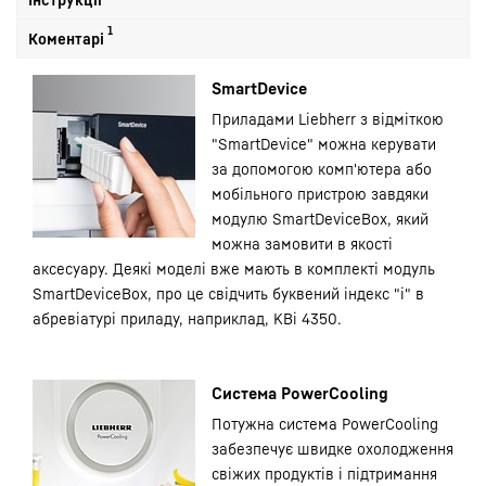
1
Коментарі
SmartDevice
Приладами Liebherr з відміткою
"SmartDevice" можна керувати
за допомогою комп'ютера або
мобільного пристрою завдяки
модулю SmartDeviceBox, який
можна замовити в якості
аксесуару. Деякі моделі вже мають в комплекті модуль
SmartDeviceBox, про це свідчить буквений індекс "i" в
абревіатурі приладу, наприклад, KBi 4350.
Система PowerCooling
Потужна система PowerCooling
забезпечує швидке охолодження
свіжих продуктів і підтримання