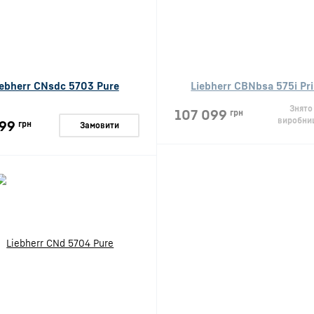
iebherr CNsdc 5703 Pure
Liebherr CBNbsa 575i Pr
Знято
107 099
грн
виробни
99
грн
Замовити