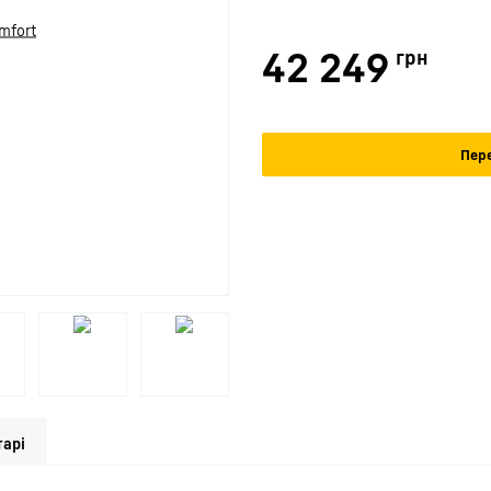
42 249
грн
Пере
арі