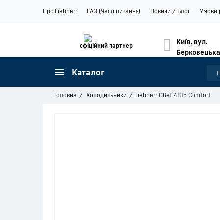
Про Liebherr
FAQ (Часті питання)
Новини / Блог
Умови 
Київ, вул.
офіційний партнер
Берковецька
Каталог
Головна
Холодильники
Liebherr CBef 4815 Comfort