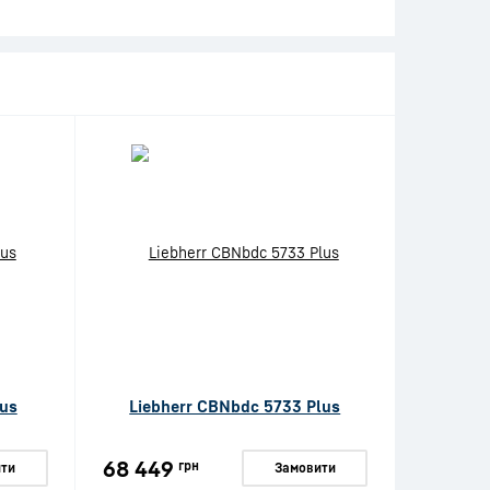
lus
Liebherr CBNbdc 5733 Plus
68 449
грн
ти
Замовити