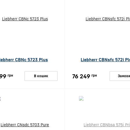
iebherr CBNc 5723 Plus
Liebherr CBNsfc 572i Pl
99
76 249
грн
грн
В кошик
Замови