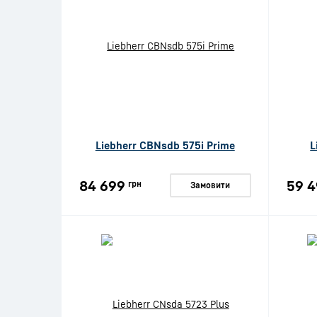
Liebherr CBNsdb 575i Prime
L
84 699
59 4
грн
Замовити