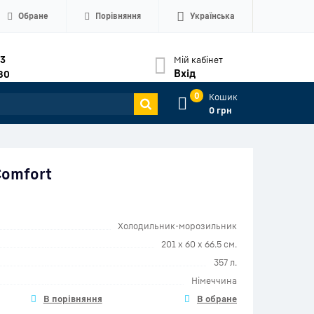
Обране
Порівняння
Українська
33
Мій кабінет
Вхід
80
0
Кошик
0 грн
Comfort
Холодильник-морозильник
201 x 60 x 66.5 см.
357 л.
Німеччина