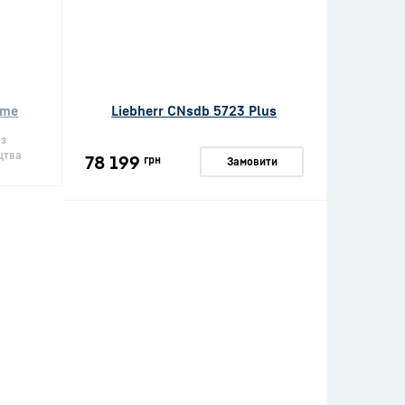
ime
Liebherr CNsdb 5723 Plus
 з
цтва
78 199
грн
Замовити