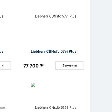
us
Liebherr CBNsfc 57vi Plus
77 700
грн
ти
Замовити