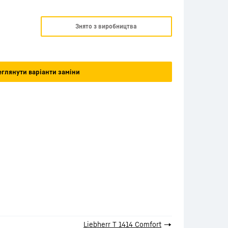
Знято з виробництва
глянути варіанти заміни
Liebherr T 1414 Comfort
→