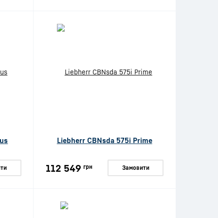
lus
Liebherr CBNsda 575i Prime
112 549
грн
ти
Замовити