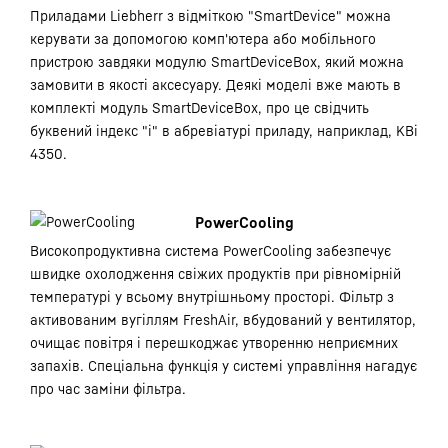
Приладами Liebherr з відміткою "SmartDevice" можна
керувати за допомогою комп'ютера або мобільного
пристрою завдяки модулю SmartDeviceBox, який можна
замовити в якості аксесуару. Деякі моделі вже мають в
комплекті модуль SmartDeviceBox, про це свідчить
буквений індекс "i" в абревіатурі приладу, наприклад, KBi
4350.
PowerCooling
Високопродуктивна система PowerCooling забезпечує
швидке охолодження свіжих продуктів при рівномірній
температурі у всьому внутрішньому просторі. Фільтр з
активованим вугіллям FreshAir, вбудований у вентилятор,
очищає повітря і перешкоджає утворенню неприємних
запахів. Спеціальна функція у системі управління нагадує
про час заміни фільтра.