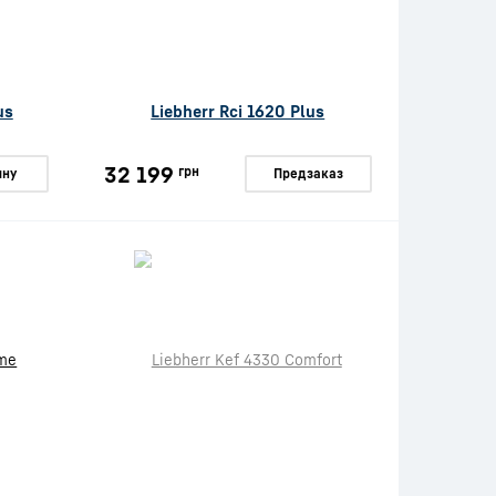
us
Liebherr Rci 1620 Plus
32 199
грн
ину
Предзаказ