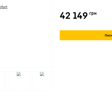
42 149
грн
Посм