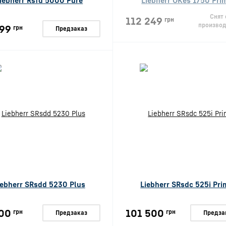
iebherr Rsfd 5000 Pure
Liebherr OKes 1750 Pri
Снят 
112 249
грн
производ
99
грн
Предзаказ
iebherr SRsdd 5230 Plus
Liebherr SRsdc 525i Pri
00
101 500
грн
грн
Предзаказ
Предза