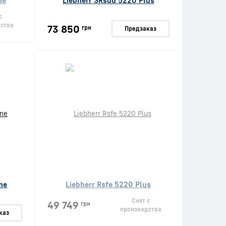
me
Liebherr SRsdd 5220 Plus
с
ства
73 850
грн
Предзаказ
me
Liebherr Rsfe 5220 Plus
Снят с
49 749
грн
производства
каз