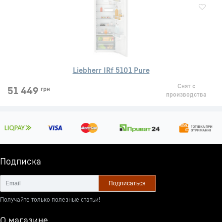
Liebherr IRf 5101 Pure
Снят с
51 449
грн
производства
Подписка
Подписаться
Получайте только полезные статьи!
О магазине