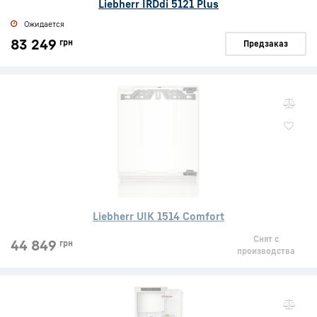
Liebherr IRDdi 5121 Plus
Ожидается
83 249
грн
Предзаказ
Liebherr UIK 1514 Comfort
Снят с
44 849
грн
производства