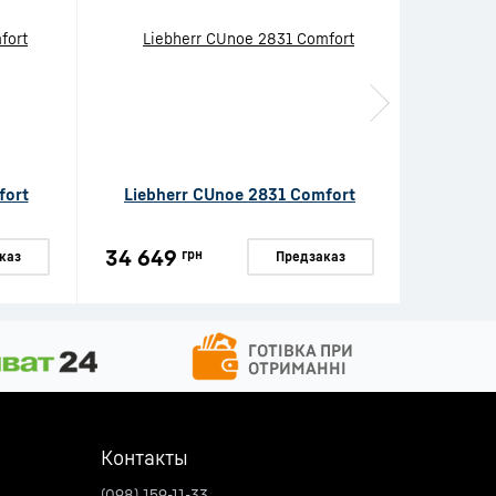
fort
Liebherr CUnoe 2831 Comfort
Lie
34 649
34 64
грн
каз
Предзаказ
Контакты
(098) 159-11-33