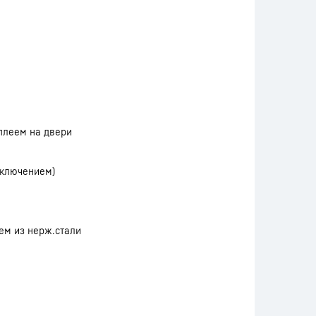
плеем на двери
включением)
ем из нерж.стали