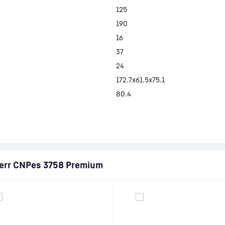
125
190
16
37
24
172.7x61.5x75.1
80.4
err CNPes 3758 Premium