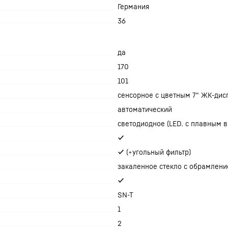
Германия
36
да
170
101
сенсорное с цветным 7" ЖК-дис
автоматический
светодиодное (LED. с плавным 
✔
✔ (+угольный фильтр)
закаленное стекло с обрамлени
✔
SN-T
1
2