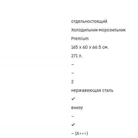
отдельностоящий
Холодильник-морозильник
Premium
165 x 60 x 66.5 см.
271 л.
—
—
2
нержавеющая сталь
✔
внизу
—
✔
— (A+++)