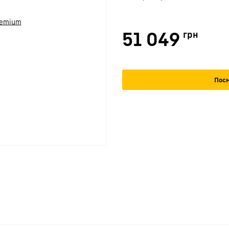
51 049
грн
Посм