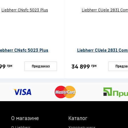
iebherr CNsfc 5023 Plus
Liebherr CUele 2831 Com
99
34 899
грн
грн
Предзаказ
Предза
О магазине
Каталог
О Liebherr
Холодильники