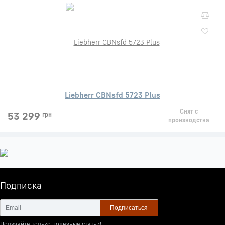
Liebherr CBNsfd 5723 Plus
Снят с
53 299
грн
производства
Подписка
Подписаться
Получайте только полезные статьи!