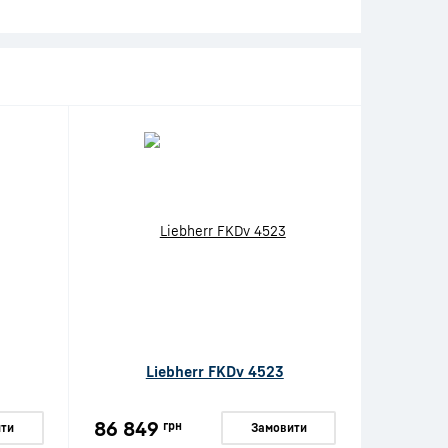
Liebherr FKDv 4523
86 849
грн
ти
Замовити