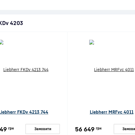
FKDv 4203
Liebherr FKDv 4213 744
Liebherr MRFvc 4011
049
56 649
грн
грн
Замовити
Замови