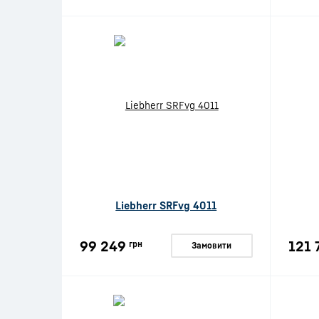
Liebherr SRFvg 4011
99 249
121 
грн
Замовити