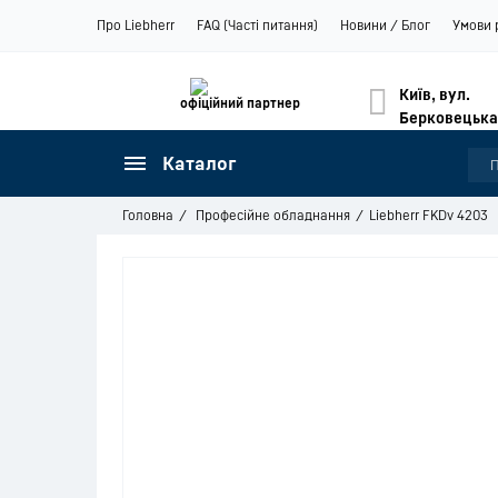
Про Liebherr
FAQ (Часті питання)
Новини / Блог
Умови 
Київ, вул.
офіційний партнер
Берковецька
Каталог
Головна
Професійне обладнання
Liebherr FKDv 4203