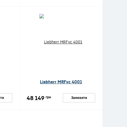
Liebherr MRFvc 4001
48 149
грн
ти
Замовити