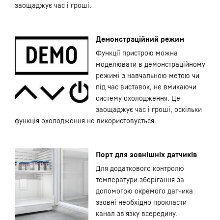
заощаджує час і гроші.
Демонстраційний режим
Функції пристрою можна
моделювати в демонстраційному
режимі з навчальною метою чи
під час виставок, не вмикаючи
систему охолодження. Це
заощаджує час і гроші, оскільки
функція охолодження не використовується.
Порт для зовнішніх датчиків
Для додаткового контролю
температури зберігання за
допомогою окремого датчика
ззовні необхідно прокласти
канал зв'язку всередину.