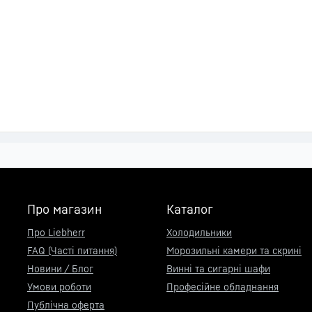
Про магазин
Каталог
Про Liebherr
Холодильники
FAQ (Часті питання)
Морозильні камери та скрині
Новини / Блог
Винні та сигарні шафи
Умови роботи
Професійне обладнання
Публічна оферта