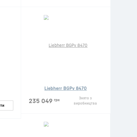
Liebherr BGPv 8470
Знято з
235 049
грн
виробництва
ти