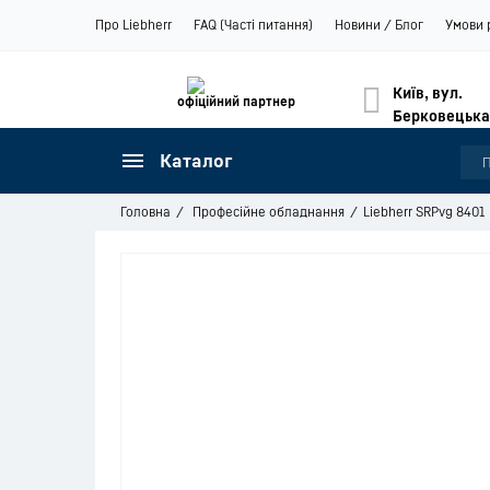
Про Liebherr
FAQ (Часті питання)
Новини / Блог
Умови 
Київ, вул.
офіційний партнер
Берковецька
Каталог
Головна
Професійне обладнання
Liebherr SRPvg 8401