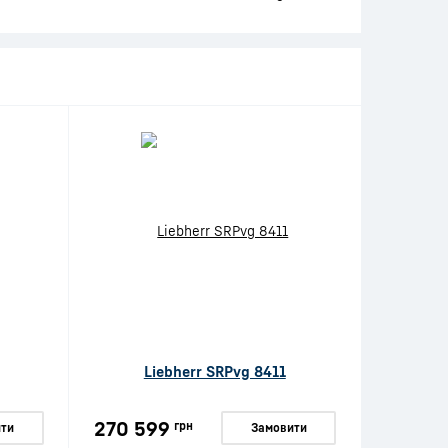
Liebherr SRPvg 8411
270 599
грн
ти
Замовити