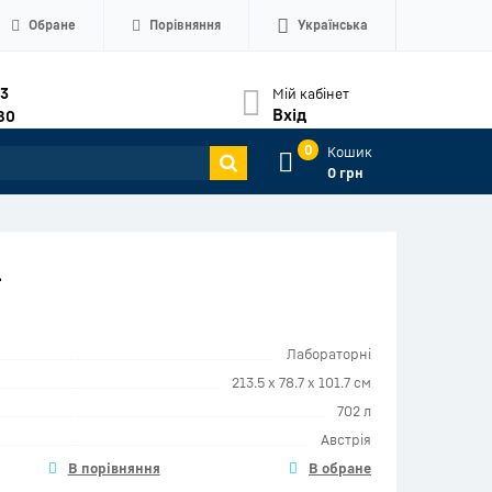
Обране
Порівняння
Українська
33
Мій кабінет
Вхід
80
0
Кошик
0 грн
1
Лабораторні
213.5 x 78.7 x 101.7 см
702 л
Австрія