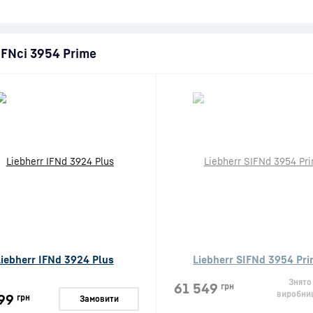
IFNci 3954 Prime
Liebherr IFNd 3924 Plus
Liebherr SIFNd 3954 Pr
Знято
61 549
грн
виробни
99
грн
Замовити