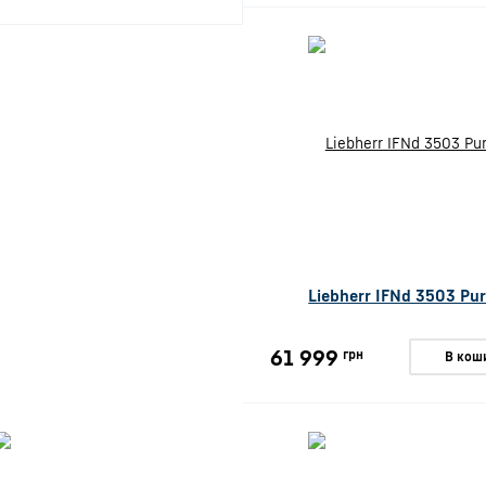
Liebherr IFNd 3503 Pu
61 999
грн
В кош