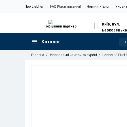
Про Liebherr
FAQ (Часті питання)
Новини / Блог
Умови 
Київ, вул.
офіційний партнер
Берковецька
Каталог
Головна
Морозильні камери та скрині
Liebherr SIFNci