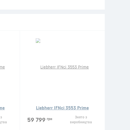
ime
Liebherr IFNci 3553 Prime
 з
Знято з
59 799
грн
цтва
виробництва