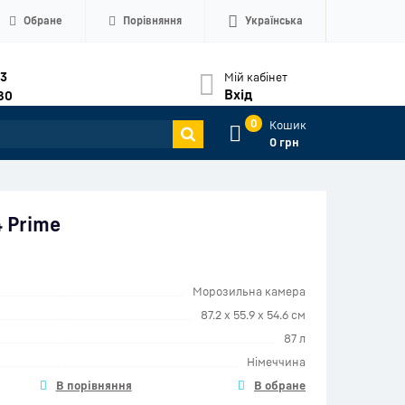
Обране
Порівняння
Українська
33
Мій кабінет
Вхід
80
0
Кошик
0 грн
4 Prime
Морозильна камера
87.2 x 55.9 x 54.6 см
87 л
Німеччина