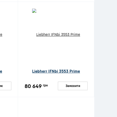
re
Liebherr IFNbi 3553 Prime
80 649
грн
ик
Замовити