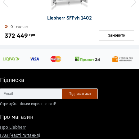
Liebherr SFPvh 1402
Очікується
372 449
грн
Замовити
Підписка
Підписатися
Отримуйте тільки корисні статті!
Про магазин
Про Liebherr
FAQ (Часті питання)