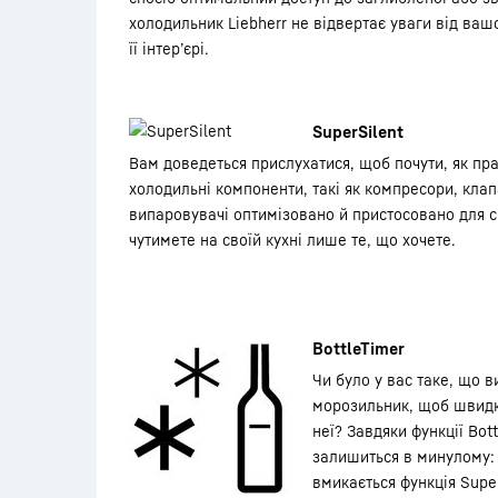
холодильник Liebherr не відвертає уваги від ваш
її інтер’єрі.
SuperSilent
Вам доведеться прислухатися, щоб почути, як прац
холодильні компоненти, такі як компресори, клап
випаровувачі оптимізовано й пристосовано для с
чутимете на своїй кухні лише те, що хочете.
BottleTimer
Чи було у вас таке, що 
морозильник, щоб швидк
неї? Завдяки функції Bot
залишиться в минулому:
вмикається функція Supe