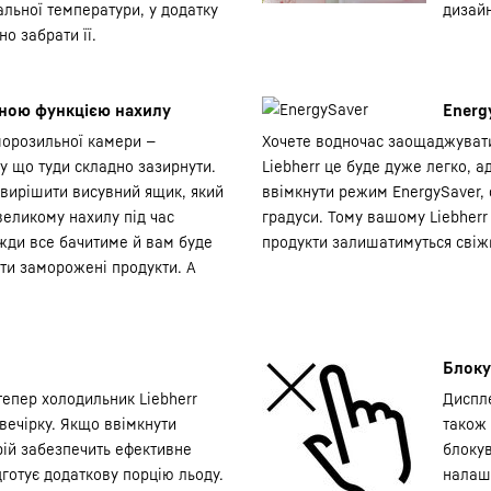
льної температури, у додатку
дизайн
но забрати її.
чною функцією нахилу
Energ
морозильної камери —
Хочете водночас заощаджувати
у що туди складно зазирнути.
Liebherr це буде дуже легко, 
ирішити висувний ящик, який
ввімкнути режим EnergySaver,
великому нахилу під час
градуси. Тому вашому Liebherr
жди все бачитиме й вам буде
продукти залишатимуться свіж
ти заморожені продукти. А
Блоку
тепер холодильник Liebherr
Диспле
вечірку. Якщо ввімкнути
також 
рій забезпечить ефективне
блокув
дготує додаткову порцію льоду.
налаш