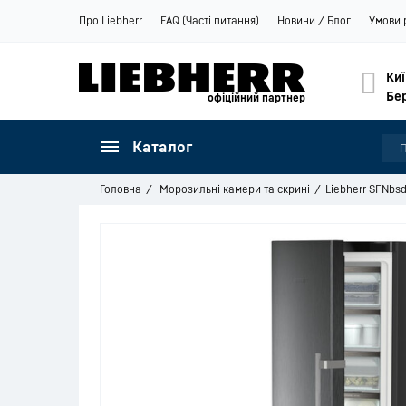
Про Liebherr
FAQ (Часті питання)
Новини / Блог
Умови 
Киї
Бе
офіційний партнер
Каталог
Головна
Морозильні камери та скрині
Liebherr SFNbsd