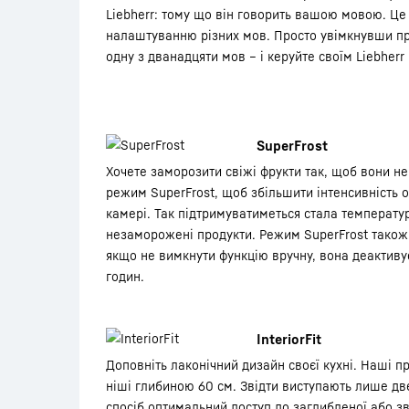
Liebherr: тому що він говорить вашою мовою. Ц
налаштуванню різних мов. Просто увімкнувши при
одну з дванадцяти мов – і керуйте своїм Liebherr
SuperFrost
Хочете заморозити свіжі фрукти так, щоб вони не
режим SuperFrost, щоб збільшити інтенсивність
камері. Так підтримуватиметься стала температу
незаморожені продукти. Режим SuperFrost також 
якщо не вимкнути функцію вручну, вона деактиву
годин.
InteriorFit
Доповніть лаконічний дизайн своєї кухні. Наші п
ніші глибиною 60 см. Звідти виступають лише дв
спосіб оптимальний доступ до заглибленої або зв