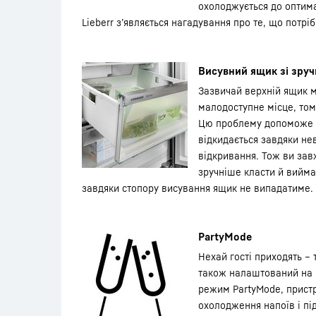
охолоджується до оптима
Lieberr з’являється нагадування про те, що потріб
Висувний ящик зі зру
Зазвичай верхній ящик 
малодоступне місце, том
Цю проблему допоможе в
відкидається завдяки не
відкривання. Тож ви зав
зручніше класти й вийма
завдяки стопору висування ящик не випадатиме.
PartyMode
Нехай гості приходять – 
також налаштований на 
режим PartyMode, прист
охолодження напоїв і пі