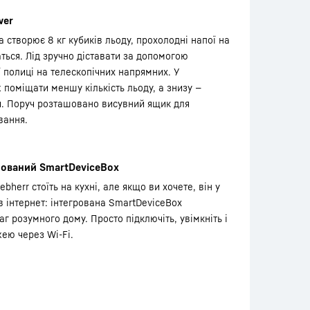
wer
ка створює 8 кг кубиків льоду, прохолодні напої на
аться. Лід зручно діставати за допомогою
ї полиці на телескопічних напрямних. У
поміщати меншу кількість льоду, а знизу —
и. Поруч розташовано висувний ящик для
вання.
рований SmartDeviceBox
ebherr стоїть на кухні, але якщо ви хочете, він у
 інтернет: інтегрована SmartDeviceBox
аг розумного дому. Просто підключіть, увімкніть і
жею через Wi-Fi.