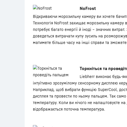
NoFrost
Відкриваючи морозильну камеру ви хочете бачити 
Технологія NoFrost захищає морозильну камеру в
потребує багато енергії й іноді – значних витрат
доведеться витрачати купу зусиль на розморожу
матимете більше часу на інші справи та зможете
Торкніться та проведі
Liebherr виконає будь-я
інтуїтивно зрозумілому сенсорному дисплею кер
Наприклад, щоб вибрати функцію SuperCool, дост
дисплея та провести по ньому пальцем. Так сам
температуру. Коли ви нічого не налаштовуєте на 
відображається поточна температура.