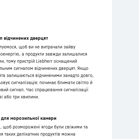
л відчинених дверцят
луємося, щоб ви не витрачали зайву
роенергію, а продукти завжди залишалися
и, тому пристрій Liebherr оснащений
льним сигналом відчинених дверцят. Якщо
ята залишаються відчиненими занадто довго,
овує сигналізація: починає блимати світло й
вий сигнал. Час спрацювання сигналізації
і або три хвилини.
 для морозильної камери
, щоб розморожені ягоди були свіжими та
я таких делікатних продуктів можна