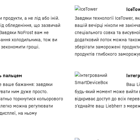
IceTo
продукти, а не лід або іній.
Завдяки технології IceTower, я
ід обледеніння, що зазвичай
вашій вечірці ніколи не закінч
. Завдяки NoFrost вам не
спеціального совка та висувно
вання холодильника, тож ви
додатковий лоток можна також 
 зекономити гроші.
зберігати заморожені продукт
продуктів глибокого заморожу
ть пальцем
Інтег
ке ваше бажання: завдяки
Ваш Li
увати ним дуже просто.
будь-який момент може вийти в
атньо торкнутися кольорового
відкриває доступ до всіх перев
о легко можна регулювати
з’єднайте ваш Liebherr з мере
дисплеї, на ньому