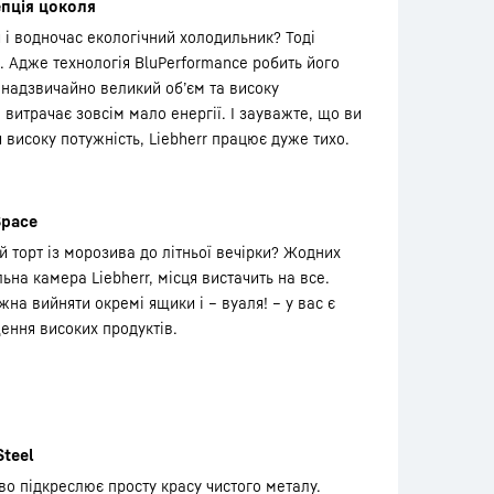
пція цоколя
 і водночас екологічний холодильник? Тоді
с. Адже технологія BluPerformance робить його
 надзвичайно великий об’єм та високу
 витрачає зовсім мало енергії. І зауважте, що ви
 високу потужність, Liebherr працює дуже тихо.
Space
й торт із морозива до літньої вечірки? Жодних
на камера Liebherr, місця вистачить на все.
на вийняти окремі ящики і – вуаля! – у вас є
ення високих продуктів.
Steel
о підкреслює просту красу чистого металу.