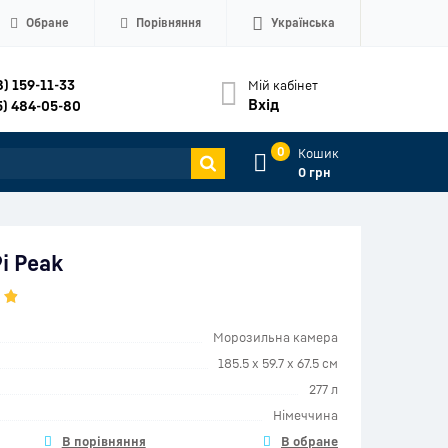
Обране
Порівняння
Українська
8) 159-11-33
Мій кабінет
Вхід
5) 484-05-80
0
Кошик
0 грн
i Peak
Морозильна камера
185.5 x 59.7 x 67.5 см
277 л
Німеччина