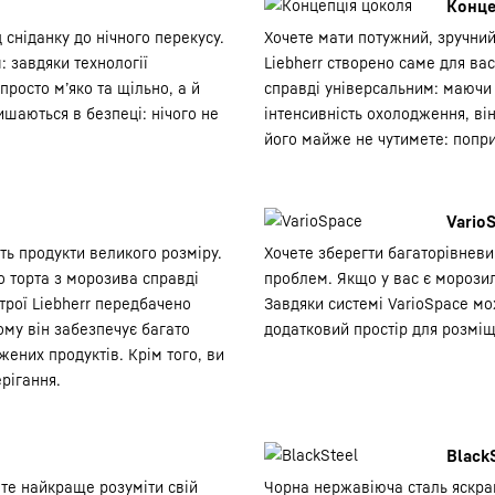
Конце
 сніданку до нічного перекусу.
Хочете мати потужний, зручний
: завдяки технології
Liebherr створено саме для ва
росто м’яко та щільно, а й
справді універсальним: маючи
ишаються в безпеці: нічого не
інтенсивність охолодження, він
його майже не чутимете: попри
Vario
ть продукти великого розміру.
Хочете зберегти багаторівневи
о торта з морозива справді
проблем. Якщо у вас є морозиль
строї Liebherr передбачено
Завдяки системі VarioSpace мож
ому він забезпечує багато
додатковий простір для розміщ
ених продуктів. Крім того, ви
рігання.
Black
те найкраще розуміти свій
Чорна нержавіюча сталь яскрав