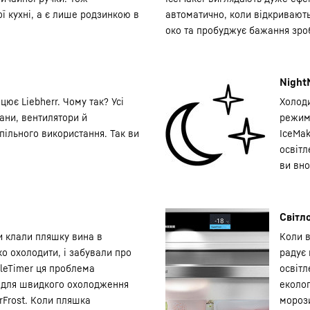
ої кухні, а є лише родзинкою в
автоматично, коли відкривають
око та пробуджує бажання зро
Night
ює Liebherr. Чому так? Усі
Холоди
ани, вентилятори й
режимі
пільного використання. Так ви
IceMak
освітл
ви вно
Світл
ви клали пляшку вина в
Коли в
о охолодити, і забували про
радує 
tleTimer ця проблема
освітл
 для швидкого охолодження
еколог
rFrost. Коли пляшка
мороз