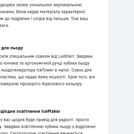
підкорює своєю унікальною вертикальною
ихами. Вона надає матеріалу характерної
им до подряпин і слідів від пальців. Тож ваш
ваги.
 для льоду
сити спеціальним совком від Liebherr. Завдяки
кінчика та ергономічній ручці кубики льоду
 льодогенератора IceTower в напої. Совок для
пластику, що надає йому міцності. Крім того, він
 поверхню прозорого бірюзового кольору.
одіодне освітлення IceMaker
у вас щодня буде привід для радості: просто
у. Завдяки освітленню кубики льоду у відділенні
тно. Світлодіодне освітлення вмикається