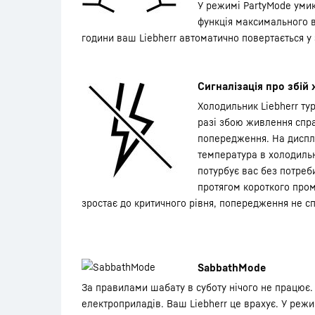
У режимі PartyMode умик
функція максимального 
години ваш Liebherr автоматично повертається у
Сигналізація про збій
Холодильник Liebherr тур
разі збою живлення спра
попередження. На диспл
температура в холодильн
потурбує вас без потреб
протягом короткого пром
зростає до критичного рівня, попередження не с
SabbathMode
За правилами шабату в суботу нічого не працює. 
електроприладів. Ваш Liebherr це врахує. У реж