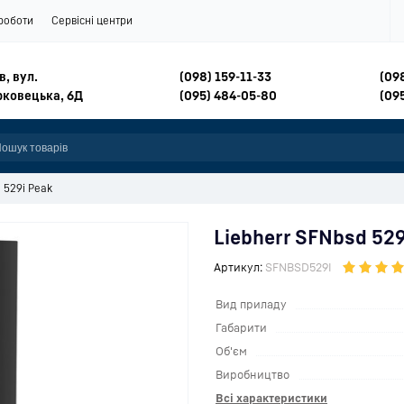
роботи
Сервісні центри
в, вул.
(098) 159-11-33
(09
рковецька, 6Д
(095) 484-05-80
(09
 529i Peak
Liebherr SFNbsd 529
Артикул:
SFNBSD529I
Вид приладу
Габарити
Об'єм
Виробництво
Всі характеристики