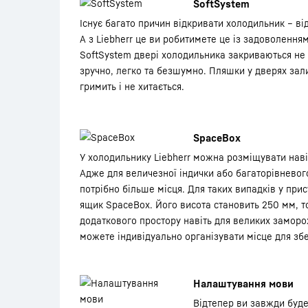
SoftSystem
Існує багато причин відкривати холодильник – від
А з Liebherr це ви робитимете це із задоволенням
SoftSystem двері холодильника закриваються не п
зручно, легко та безшумно. Пляшки у дверях зал
гримить і не хитається.
SpaceBox
У холодильнику Liebherr можна розміщувати наві
Адже для величезної індички або багаторівневог
потрібно більше місця. Для таких випадків у при
ящик SpaceBox. Його висота становить 250 мм, т
додаткового простору навіть для великих заморож
можете індивідуально організувати місце для збе
Налаштування мови
Відтепер ви завжди буде