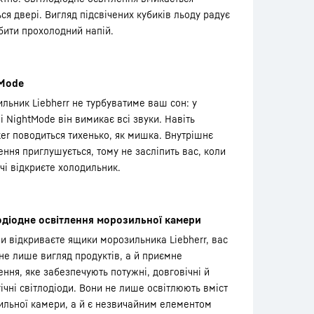
ся двері. Вигляд підсвічених кубиків льоду радує
бити прохолодний напій.
Mode
льник Liebherr не турбуватиме ваш сон: у
 NightMode він вимикає всі звуки. Навіть
er поводиться тихенько, як мишка. Внутрішнє
ення приглушується, тому не засліпить вас, коли
чі відкриєте холодильник.
одіодне освітлення морозильної камери
и відкриваєте ящики морозильника Liebherr, вас
не лише вигляд продуктів, а й приємне
ення, яке забезпечують потужні, довговічні й
ічні світлодіоди. Вони не лише освітлюють вміст
ильної камери, а й є незвичайним елементом