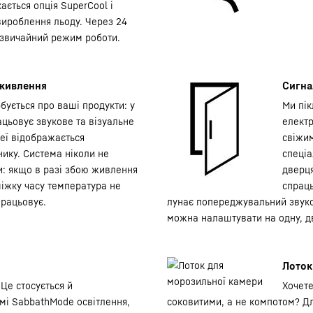
ається опція SuperCool і
вироблення льоду. Через 24
 звичайний режим роботи.
 живлення
Сигна
бується про ваші продукти: у
Ми пік
цьовує звукове та візуальне
елект
еї відображається
свіжим
ику. Система ніколи не
спеціа
и: якщо в разі збою живлення
дверц
іжку часу температура не
спраць
працьовує.
лунає попереджувальний звуко
можна налаштувати на одну, дв
Лоток
Це стосується й
Хочете
имі SabbathMode освітлення,
соковитими, а не компотом? Дл