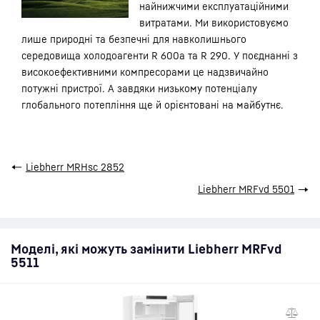
найнижчими експлуатаційними
витратами. Ми використовуємо
лише природні та безпечні для навколишнього
середовища холодоагенти R 600a та R 290. У поєднанні з
високоефективними компресорами це надзвичайно
потужні пристрої. А завдяки низькому потенціалу
глобального потепління ще й орієнтовані на майбутнє.
←
Liebherr MRHsc 2852
Liebherr MRFvd 5501
→
Моделі, які можуть замінити Liebherr MRFvd
5511