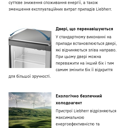
суттєве зниження споживання енергії, а також
зменшення експлуатаційних витрат приладів Liebherr.
Двері, що перенавішуються
У стандартному виконанні на
прилади встановлюються двері,
які відчиняються зліва направо.
При цьому двері можна
переважити на інший бік і тим
самим змінити бік її відкриття
для більшої зручності.
Екологічно безпечний
холодоагент
Пристрої Liebherr відрізняються
максимальною
енергоефективністю та